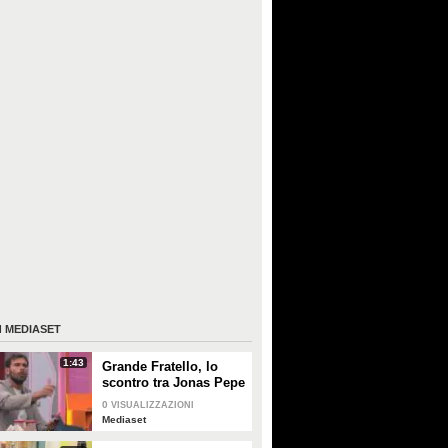
I
MEDIASET
1:43
Grande Fratello, lo
scontro tra Jonas Pepe
e Domenico D'Alterio
0
VISUALIZZAZIONI
Mediaset