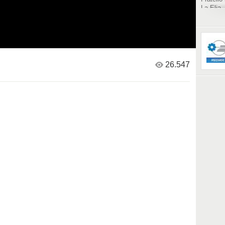
La Elia,
ma con i
struttur
26.547