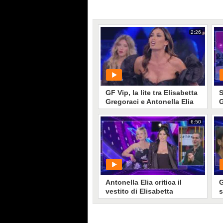
2:26
GF Vip, la lite tra Elisabetta
S
Gregoraci e Antonella Elia
G
6:50
PLAY
36330
• di
Mediaset
Antonella Elia critica il
G
vestito di Elisabetta
s
Gregoraci
G