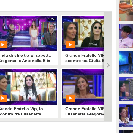
3:22
9:34
fida di stile tra Elisabetta
Grande Fratello VIP - Lo
regoraci e Antonella Elia
scontro tra Giulia Salemi e
Elisabetta Gregoraci
12:52
12:50
PLAY
PLAY
52
• di
Mediaset
2526
• di
Mediaset
rande Fratello Vip, lo
Grande Fratello VIP -
contro tra Elisabetta
Elisabetta Gregoraci contro
regoraci e Giulia Salemi
tutti