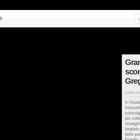
O
Gran
scon
Greg
pubblicato
In Studi
Antonell
coinvolg
più volt
showgirl
fargliel
delle pa
Fratello