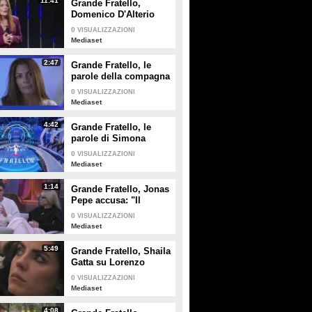
11:41
Grande Fratello,
PLAY
PLAY
Domenico D'Alterio
affronta la sua
0
VISUALIZZAZIONI
compagna Valentina
66
• di
Mediaset
63
• di
Mediaset
Mediaset
2:47
Grande Fratello, le
parole della compagna
di Domenico D'Alterio
0
VISUALIZZAZIONI
Mediaset
4:42
Grande Fratello, le
parole di Simona
Ventura per Anita
0
VISUALIZZAZIONI
Mazzotta
Mediaset
1:14
Grande Fratello, Jonas
Pepe accusa: "Il
contatto tra alcuni è
0
VISUALIZZAZIONI
strategia"
Mediaset
5:49
Grande Fratello, Shaila
Gatta su Lorenzo
Spolverato: "Non
0
VISUALIZZAZIONI
siamo più noi due, è
Mediaset
troppo nel gioco"
4:08