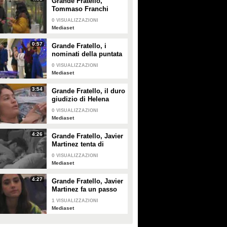
Grande Fratello,
Tommaso Franchi
spiega a Shaila Gatta
0
VISUALIZZAZIONI
le ragioni del
Mediaset
rimprovero a Lorenzo
Spolverato
0:57
Grande Fratello, i
nominati della puntata
di giovedì 30 gennaio
0
VISUALIZZAZIONI
Mediaset
3:54
Grande Fratello, il duro
giudizio di Helena
Prestes su Zeudi Di
0
VISUALIZZAZIONI
Palma e Javier
Mediaset
Martinez
4:26
Grande Fratello, Javier
Martinez tenta di
confortare Zeudi Di
0
VISUALIZZAZIONI
Palma
Mediaset
4:27
Grande Fratello, Javier
Martinez fa un passo
indietro con Zeudi Di
1
VISUALIZZAZIONI
Palma
Mediaset