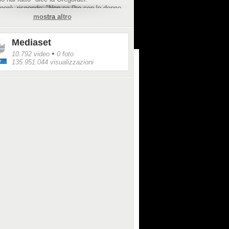
 però, risponde: "Non ce l'ho con le donne,
l personaggio che interpreti, una donna
mostra altro
ata e non sincera".
Mediaset
•
10.792 video
0 foto
135.951.044 visualizzazioni