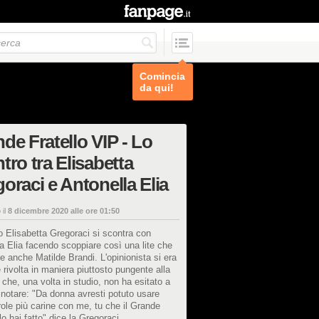
Comincia
da qui!
de Fratello VIP - Lo
tro tra Elisabetta
oraci e Antonella Elia
 il
8 dicembre 2020 alle ore 01:50
o Elisabetta Gregoraci si scontra con
a Elia facendo scoppiare così una lite che
e anche Matilde Brandi. L'opinionista si era
e rivolta in maniera piuttosto pungente alla
 che, una volta in studio, non ha esitato a
o notare: "Da donna avresti potuto usare
role più carine con me, tu che il Grande
 lo hai fatto" dice la Gregoraci.