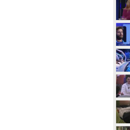
PLAY
PLAY
19993
• di
Mediaset
80
• di
Mediaset