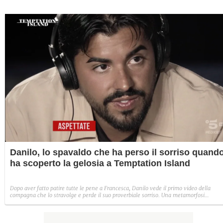
Danilo, lo spavaldo che ha perso il sorriso quand
ha scoperto la gelosia a Temptation Island
Dopo aver fatto patire tutte le pene a Francesca, Danilo vede il primo video della
compagna che lo stravolge e perde il suo proverbiale sorriso. Una metamorfosi
improvvisa che, a suo modo, è simbolo del programma.