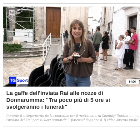
conduttore a Fanpage.it: "Per fortuna, il mio rinomato atletismo ha evitato il peggio".
La gaffe dell'inviata Rai alle nozze di
Donnarumma: "Tra poco più di 5 ore si
svolgeranno i funerali"
Durante il collegamento da Locorotondo per il matrimonio di Gianluigi Donnarumma,
l'inviata del Tg Sport su Rai2 annuncia i "funerali" degli sposi. Il video diventa virale.