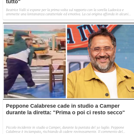
tutto"
Beatrice Valli si espone per la prima volta sul rapporto con la sorella Ludovica e
ammette una lontananza caratteriale ed emotiva. La cui origina affonda in alcuni
traumi familiari irrisolti: "Quando mia madre era in depressione, io e Eleonora
aiutavamo. Non perché non volesse farlo, ma perché era più piccola e aveva un vissu
diverso".
Peppone Calabrese cade in studio a Camper
durante la diretta: "Prima o poi ci resto secco"
Piccolo incidente in studio a Camper, durante la puntata del 30 luglio. Peppone
Calabrese è inciampato, rischiando di cadere rovinosamente. Il commento del