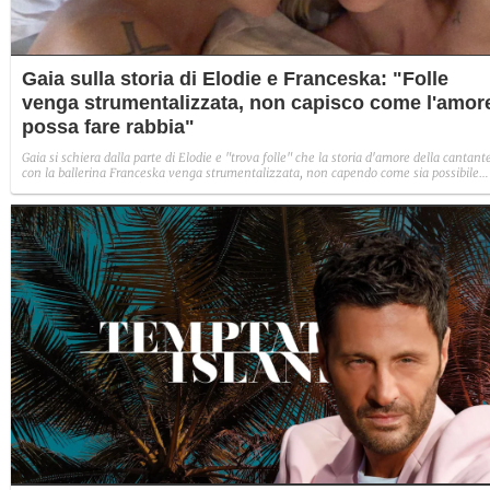
Gaia sulla storia di Elodie e Franceska: "Folle
venga strumentalizzata, non capisco come l'amor
possa fare rabbia"
Gaia si schiera dalla parte di Elodie e "trova folle" che la storia d'amore della cantant
con la ballerina Franceska venga strumentalizzata, non capendo come sia possibile
indignarsi davanti all'amore.