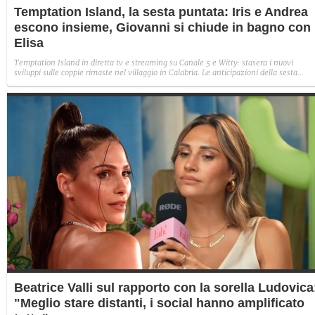
Temptation Island, la sesta puntata: Iris e Andrea
escono insieme, Giovanni si chiude in bagno con
Elisa
Temptation Island in diretta tv e streaming su Canale 5 e Witty: stasera i nuovi
sviluppi sulle coppie rimaste nel villaggio in Calabria. Le anticipazioni della sesta
puntata: Iris torna con Andrea ed escono insieme, Diamante vuole sposare Bernadett
Sabrina rifiuta il falò con Giovanni e si avvicina a Lory.
Beatrice Valli sul rapporto con la sorella Ludovica
"Meglio stare distanti, i social hanno amplificato