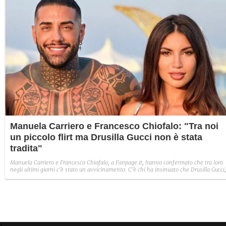
Manuela Carriero e Francesco Chiofalo: "Tra noi
un piccolo flirt ma Drusilla Gucci non è stata
tradita"
Manuela Carriero e Francesco Chiofalo, a Fanpage.it, hanno confermato che tra loro
negli ultimi giorni c'è stato un avvicinamento. C'è chi ha insinuato che Drusilla Gucci,
ex fidanzata di Chiofalo, sia stata tradita. Entrambi hanno smentito fermamente.