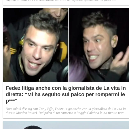
inconsapevolmente è oggi diventato un genere, destinato a noi "telespettatroci" in
eterna attesa del segnale con cui la Tv si rivela ancora viva: l'imprevisto.
Fedez litiga anche con la giornalista de La vita in
diretta: "Mi ha seguito sul palco per rompermi le
p***"
Non solo il dissing con Tony Effe, Fedez litiga anche con la giornalista de La vita in
diretta Monica Raucci. Dal palco di un concerto a Reggio Calabria le ha rivolto una
"dedica" non proprio lusinghiera. La reazione di Alberto Matano.