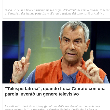
Giulia De Lellis e Geolier insieme sul red carpet dell'ottantunesima Mosta del Cinema
di Venezia. I due hanno partecipato alla realizzazione del corto 101% di Andriy
Odlyvanyy con la regia di Serena Corvaglia.
"Telespettatroci", quando Luca Giurato con una
parola inventò un genere televisivo
Luca Giurato non è stato solo gaffe. Alcune delle sue sbavature sono autentici
capolavori nati in Tv e rimasticati dal web all'infinito. Quello che lui faceva