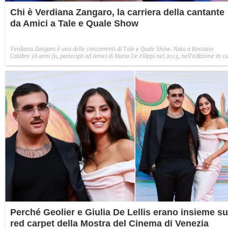
Chi è Verdiana Zangaro, la carriera della cantante
da Amici a Tale e Quale Show
Verdiana Zangaro è una delle concorrenti di Tale e Quale Show. Nata a Rossano
Calabro 38 anni fa, partecipò ad Amici di Maria De Filippi nel 2013, nell'edizione in cu
vinse il rapper Moreno. Nel 2016 creò il progetto Le Deva con Greta Manuzi, Roberta
Pompa e Simonetta Spiri.
Perché Geolier e Giulia De Lellis erano insieme su
red carpet della Mostra del Cinema di Venezia