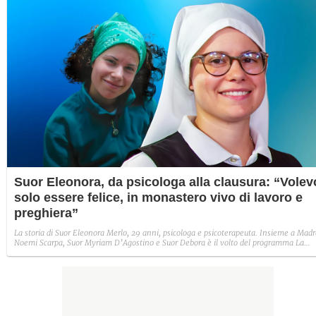
Suor Eleonora, da psicologa alla clausura: “Volev
solo essere felice, in monastero vivo di lavoro e
preghiera”
La storia di Suor Eleonora Merlo, 29 anni, psicologa e psicoterapeuta. Insieme a Madr
Noemi Scarpa, Suor Myriam D’Agostino e Suor Debora è il volto del programma La
cucina delle monache in onda su Food Network. Intervistata da Fanpage.it, racconta 
sua ricerca della felicità e la vita presso il Monastero delle Benedettine di Sant’Anna.
Poi, svela perché ha scelto il nome Vittoria per il suo percorso religioso.