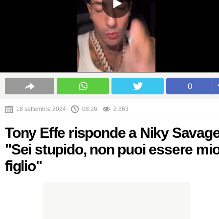
0
18 settembre 2024
08:26
2.863
Tony Effe risponde a Niky Savage
"Sei stupido, non puoi essere mi
figlio"