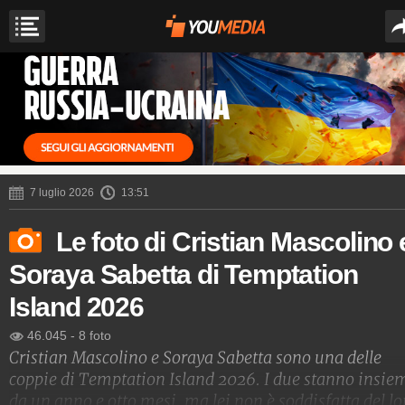
7 luglio 2026
13:51
Le foto di Cristian Mascolino 
Soraya Sabetta di Temptation
Island 2026
46.045
-
8 foto
Cristian Mascolino e Soraya Sabetta sono una delle
coppie di Temptation Island 2026. I due stanno insie
da un anno e otto mesi, ma lei non è soddisfatta del lo