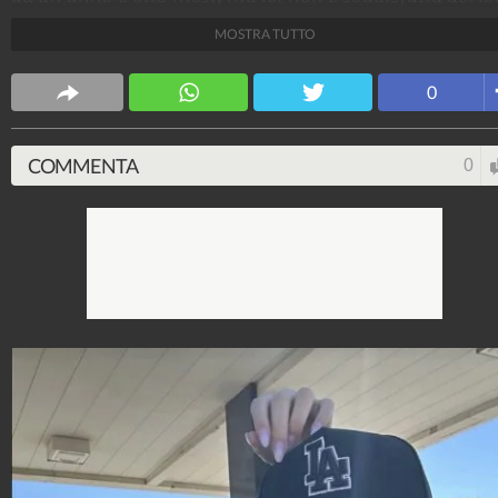
rapporto, tanto da scrivere al programma. Entrambi
MOSTRA TUTTO
lavorano nell'azienda di famiglia della 23enne che ha
già fatto parlare di sé nel reality.
0
Ilaria Costabile
25.517.601
-
124 video
-
1.580 foto
COMMENTA
0