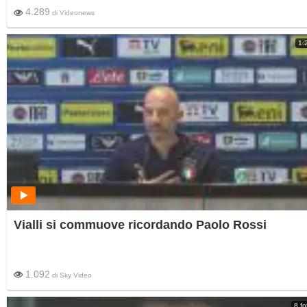
4.289
di
Videonews
1:
Vialli si commuove ricordando Paolo Rossi
1.092
di
Sky Video
8 fo