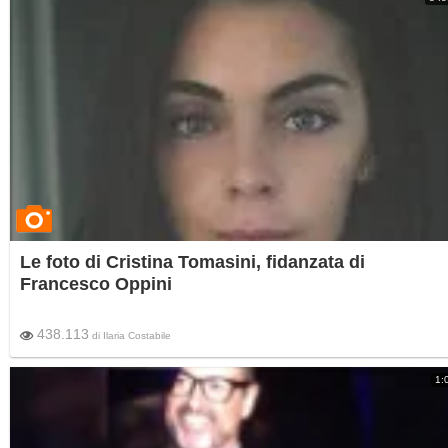
Le foto di Cristina Tomasini, fidanzata di
Francesco Oppini
438.113
di
Ilaria Costabile
1: