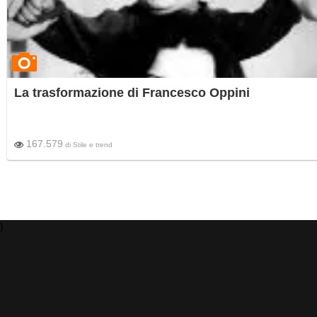
La trasformazione di Francesco Oppini
167.579
di
Stile e trend
)