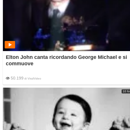
Elton John canta ricordando George Michael e si
commuove
50.199
di
ViralVideo
10 fo