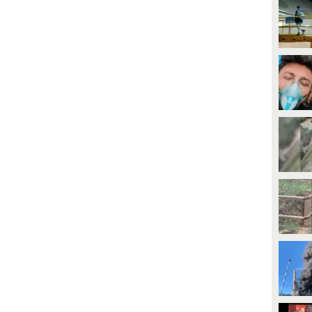
abetta sembra essere tornata sui
corona il sogno di Bernadette: la
uoi passi: se nel programma
vicinanza alla single Martina gli
veva detto di non amare più il
ha permesso di capire che non
idanzato Cristian, ora sui social
vuole nessun'altra ragazza nella
acconta una versione diversa
vita e chiede alla fidanzata di
icendo di star "pagando le
sposarlo. Filippo Bisciglia in
onseguenze" della sua scelta e
lacrime per l'emozione.
efinendolo "meraviglioso".