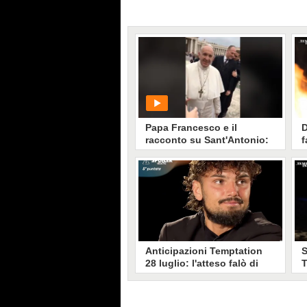
Papa Francesco e il
D
racconto su Sant'Antonio:
f
"patrono delle ragazze che
P
chiedono un fidanzato"
B
F
PLAY
f
m
r
215
• di
Attualita
i
f
Anticipazioni Temptation
S
28 luglio: l'atteso falò di
T
Giovanni e Sabrina, Danilo
c
e Francesca prendono una
s
decisione
m
Le anticipazioni della penultima
D