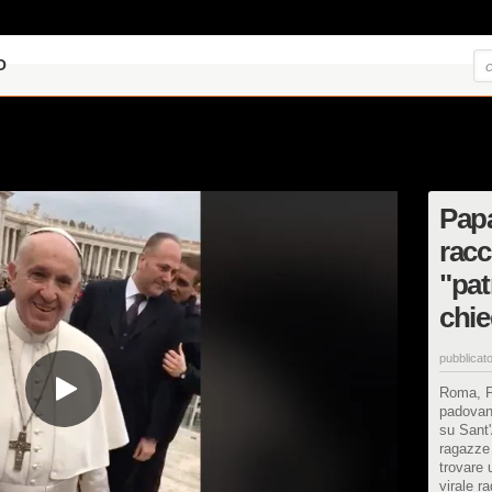
O
Papa
racc
"pat
chie
pubblicato
Roma, P
padovani
su Sant'
ragazze 
trovare 
virale r