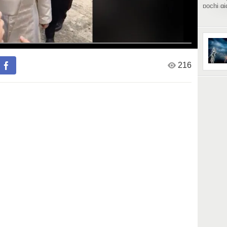
pochi gi
Fonte:
https:/
s/10208
216