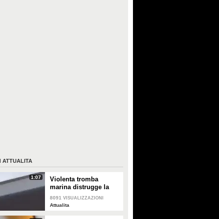
I
ATTUALITA
1:07
Violenta tromba
marina distrugge la
spiaggia del
8091
VISUALIZZAZIONI
Metapontino: il video
Attualita
del tornado