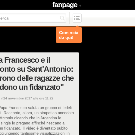
Comincia
da qui!
 Francesco e il
onto su Sant'Antonio:
rono delle ragazze che
dono un fidanzato"
 il
24 novembre 2017 alle ore 11:22
apa Francesco saluta un gruppo di fedeli
. Racconta, allora, un simpatico aneddoto
Antonio dicendo che in Argentina le
single lo pregano affinché riescano a
un fidanzato. Il video è diventato subito
aggiungendo tantissime visualizzazioni in