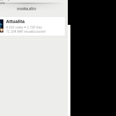
orni.
mostra altro
/www.facebook.com/domenico.zanon.5/video
662103308807/
Attualita
•
4.016 video
1.720 foto
71.104.848 visualizzazioni