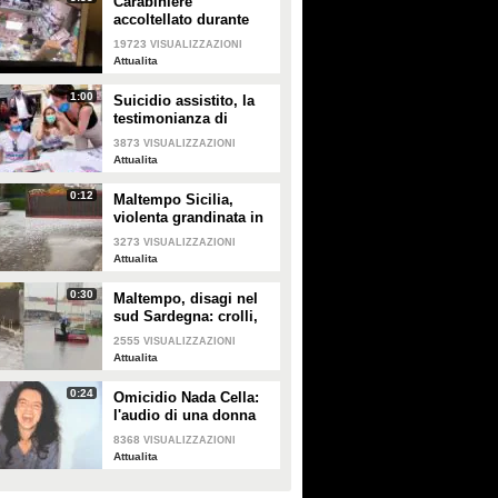
Carabiniere
accoltellato durante
rapina in farmacia a
19723
VISUALIZZAZIONI
Torino: la scena
Attualita
ripresa dalle
telecamere
1:00
Suicidio assistito, la
testimonianza di
Mario: "Non voglio
3873
VISUALIZZAZIONI
patire ulteriori
Attualita
umiliazioni e
sofferenze"
0:12
Maltempo Sicilia,
violenta grandinata in
provincia di Trapani
3273
VISUALIZZAZIONI
Attualita
0:30
Maltempo, disagi nel
sud Sardegna: crolli,
allagamenti e disagi
2555
VISUALIZZAZIONI
alla circolazione
Attualita
0:24
Omicidio Nada Cella:
l'audio di una donna
che ha visto la
8368
VISUALIZZAZIONI
sospettata
Attualita