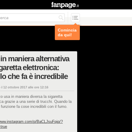
Comincia
da qui!
in maniera alternativa
igaretta elettronica:
lo che fa è incredibile
 il
12 ottobre 2017 alle ore 12:16
zo usa in maniera diversa la sigaretta
ica grazie a una serie di trucchi. Quando la
 funzione fa cose incredibili con il fumo.
/www.instagram.com/p/BaCLJsuFpjp/?
true