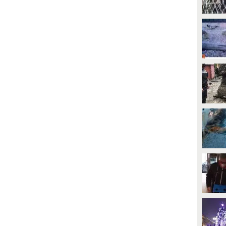
on sono più marito e moglie da
Gabriele Filippo Bisciglia si è
nni ma la loro società (SDL tv)
mostrato (giustamente)
ontinua a crescere
inflessibile, spronando il ragazzo
conomicamente: "I rapporti post
a liberare Sara da quella
eparazione fanno bene ai loro
dinamica tossica, con Francesca il
usiness". Il conduttore però ha
registro è cambiato radicalmente.
oluto precisare che al primo
Un cambio di passo che dimostra
osto ci sono sempre stati i figli e
un evidente doppio standard.
a loro serenità.