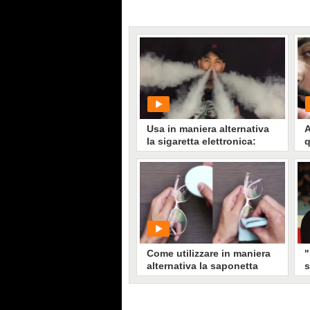
Usa in maniera alternativa
A
la sigaretta elettronica:
q
quello che fa è incredibile
s
PLAY
181
• di
ViralVideo
Come utilizzare in maniera
"
alternativa la saponetta
s
b
r
f
S