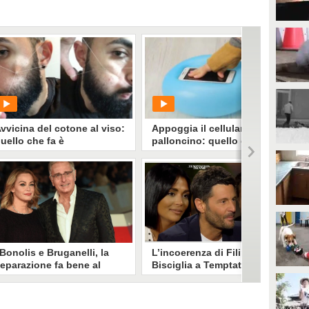
vvicina del cotone al viso:
Appoggia il cellulare sul
uello che fa è
palloncino: quello che fa
orprendente
dopo è incredibile
PLAY
PLAY
1604
• di
ViralVideo
871
• di
ViralVideo
Bonolis e Bruganelli, la
L’incoerenza di Filippo
eparazione fa bene al
Bisciglia a Temptation:
usiness", ma il conduttore
difende Francesca e la sua
ibatte: "Fa bene ai nostri
gelosia, ma a Gabriele non
igli"
fa sconti
onia Bruganelli e Paolo Bonolis
Se di fronte alla gelosia di