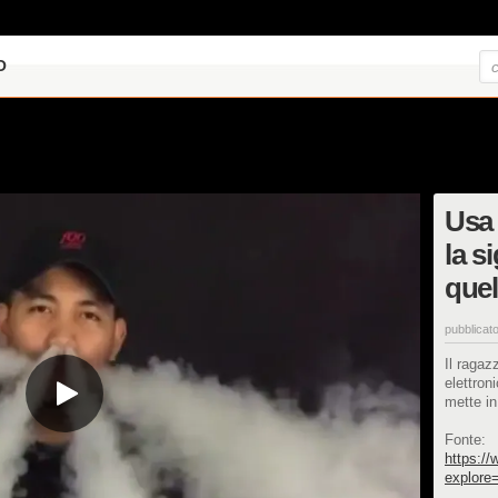
O
Usa 
la s
quel
pubblicato
Il ragaz
elettron
mette in
Fonte:
https:/
explore=