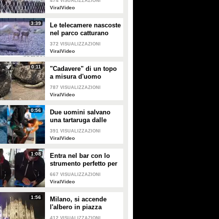
474
VISUALIZZAZIONI
cadere giù
PLAY
PLAY
ViralVideo
3:39
Le telecamere nascoste
1357
• di
ViralVideo
88858
• di
ViralVideo
nel parco catturano
uno spettacolo
372
VISUALIZZAZIONI
naturale mozzafiato
ViralVideo
0:11
"Cadavere" di un topo
a misura d'uomo
ritrovato nelle fogne:
787
VISUALIZZAZIONI
poi si scopre di cosa si
ViralVideo
tratta
0:56
Due uomini salvano
una tartaruga dalle
fauci di uno squalo
391
VISUALIZZAZIONI
tigre affamato
ViralVideo
1:08
Entra nel bar con lo
strumento perfetto per
consumare la
667
VISUALIZZAZIONI
colazione da asporto
ViralVideo
1:56
Milano, si accende
l'albero in piazza
Duomo
412
VISUALIZZAZIONI