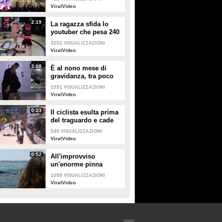
ViralVideo
2:19
La ragazza sfida lo
youtuber che pesa 240
kg e lo mette KO
3251
VISUALIZZAZIONI
ViralVideo
3:08
È al nono mese di
gravidanza, tra poco
sarà mamma ma non
1551
VISUALIZZAZIONI
vuole smettere di
ViralVideo
ballare
0:23
Il ciclista esulta prima
del traguardo e cade
rovinosamente
545
VISUALIZZAZIONI
ViralVideo
0:52
All'improvviso
un'enorme pinna
spunta fuori mentre
1099
VISUALIZZAZIONI
sono in kayak
ViralVideo