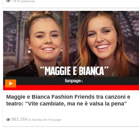
79
di
askanews
Maggie e Bianca Fashion Friends tra canzoni e
teatro: "Vite cambiate, ma ne è valsa la pena"
961.264
di
Spettacolo Fanpage