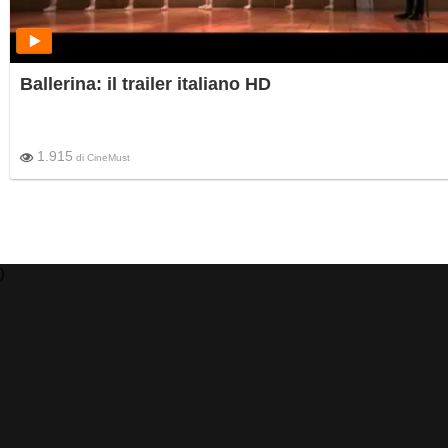
Ballerina: il trailer italiano HD
1.915
di
CineMust
)