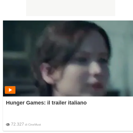
Hunger Games: il trailer italiano
72.327
di
CineMust