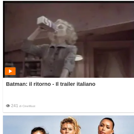
Batman: il ritorno - Il trailer italiano
241
di
CineMust