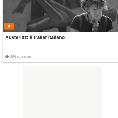
Austerlitz: il trailer italiano
884
di
CineMust