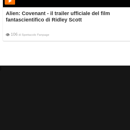
Alien: Covenant - il trailer ufficiale del film
fantascientifico di Ridley Scott
106
di
Spettacolo Fanpage
)