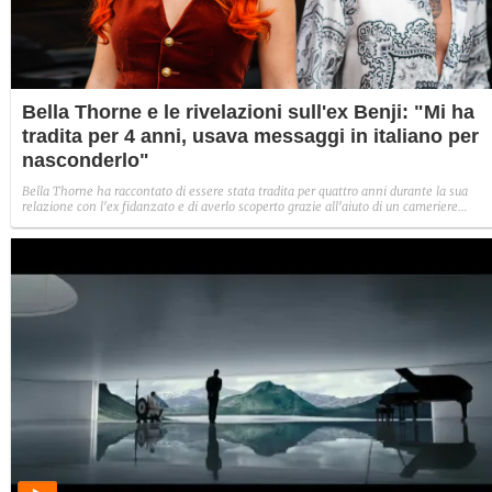
Bella Thorne e le rivelazioni sull'ex Benji: "Mi ha
tradita per 4 anni, usava messaggi in italiano per
nasconderlo"
Bella Thorne ha raccontato di essere stata tradita per quattro anni durante la sua
relazione con l'ex fidanzato e di averlo scoperto grazie all'aiuto di un cameriere
italiano, che ha tradotto per lei messaggi con altre ragazze. L'attrice non fa
esplicitamente il nome di Benjamin Mascolo ma dettagli temporali e di racconto
portano a lui.