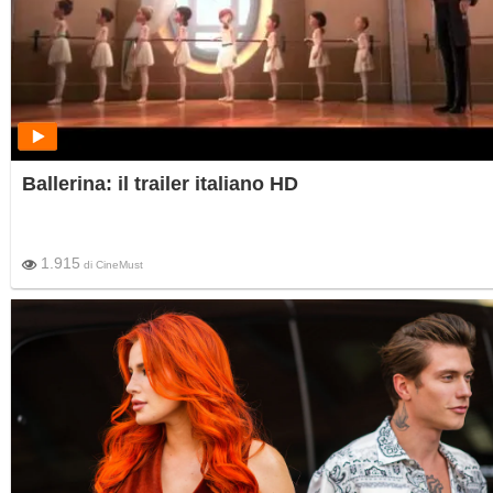
Ballerina: il trailer italiano HD
1.915
di
CineMust