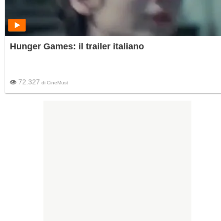
Hunger Games: il trailer italiano
72.327
di
CineMust