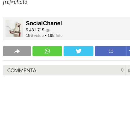
fref=photo
SocialChanel
5.431.715
186
video
•
198
foto
11
COMMENTA
0