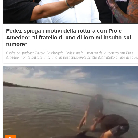
Fedez spiega i motivi della rottura con Pio e
Amedeo: "Il fratello di uno di loro mi insultò sul
tumore"
Ospite del podcast Tavolo Parcheggio, Fedez svela il motivo dello scontro con Pio e
Amedeo: non le battute in tv, ma un post spiacevole scritto dal fratello di uno dei due
mentre era sotto i ferri per il tumore. Il rapper non fa nomi e apre il campo alle sole
supposizioni sulle famiglie dei comici.