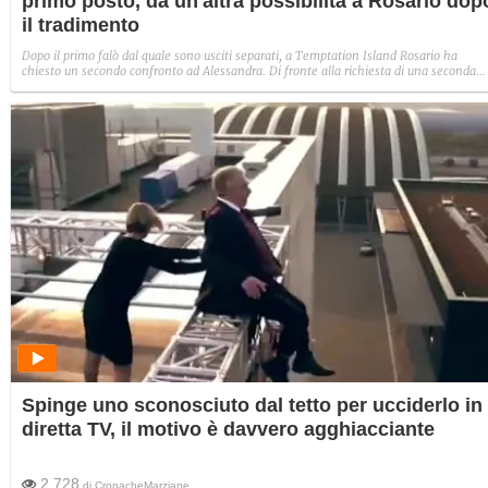
primo posto, dà un'altra possibilità a Rosario dop
il tradimento
Dopo il primo falò dal quale sono usciti separati, a Temptation Island Rosario ha
chiesto un secondo confronto ad Alessandra. Di fronte alla richiesta di una seconda
possibilità al loro rapporto, la ragazza ha ceduto mossa dall'amore. Ha esitato
nell'accettare ma alla fine i sentimenti hanno avuto la meglio: "Mi manchi, ma ho
paura succeda lo stesso".
Spinge uno sconosciuto dal tetto per ucciderlo in
diretta TV, il motivo è davvero agghiacciante
2.728
di
CronacheMarziane