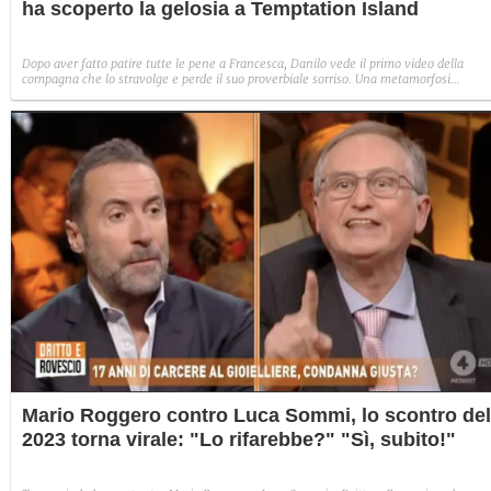
ha scoperto la gelosia a Temptation Island
Dopo aver fatto patire tutte le pene a Francesca, Danilo vede il primo video della
compagna che lo stravolge e perde il suo proverbiale sorriso. Una metamorfosi
improvvisa che, a suo modo, è simbolo del programma.
Mario Roggero contro Luca Sommi, lo scontro del
2023 torna virale: "Lo rifarebbe?" "Sì, subito!"