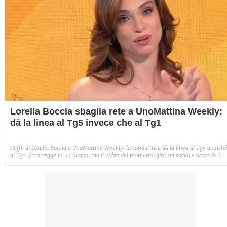
Lorella Boccia sbaglia rete a UnoMattina Weekly:
dà la linea al Tg5 invece che al Tg1
Gaffe di Lorella Boccia a UnoMattina Weekly: la conduttrice dà la linea al Tg5 anzich
al Tg1. Si corregge in un lampo, ma il video del momento gira sui social e accende i
commenti sulla rete.