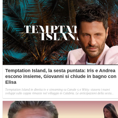
Temptation Island, la sesta puntata: Iris e Andrea
escono insieme, Giovanni si chiude in bagno con
Elisa
Temptation Island in diretta tv e streaming su Canale 5 e Witty: stasera i nuovi
sviluppi sulle coppie rimaste nel villaggio in Calabria. Le anticipazioni della sesta
puntata: Iris torna con Andrea ed escono insieme, Diamante vuole sposare Bernadett
Sabrina rifiuta il falò con Giovanni e si avvicina a Lory.