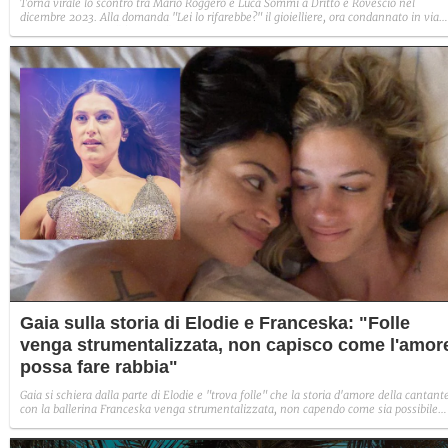
Torna virale lo scontro tra Mario Roggero e Luca Sommi a Dritto e Rovescio nel
dicembre 2023. Alla domanda "Lei lo rifarebbe?" il gioielliere, ora condannato in via
definitiva, rispose: "Sì, subito".
Gaia sulla storia di Elodie e Franceska: "Folle
venga strumentalizzata, non capisco come l'amor
possa fare rabbia"
Gaia si schiera dalla parte di Elodie e "trova folle" che la storia d'amore della cantant
con la ballerina Franceska venga strumentalizzata, non capendo come sia possibile
indignarsi davanti all'amore.