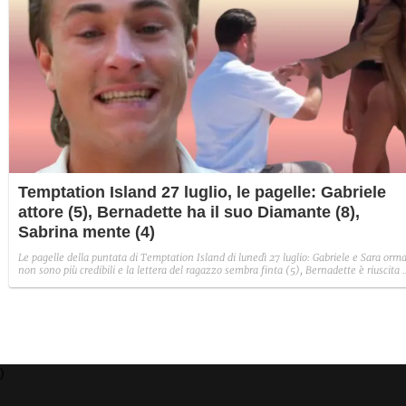
Temptation Island 27 luglio, le pagelle: Gabriele
attore (5), Bernadette ha il suo Diamante (8),
Sabrina mente (4)
Le pagelle della puntata di Temptation Island di lunedì 27 luglio: Gabriele e Sara orma
non sono più credibili e la lettera del ragazzo sembra finta (5), Bernadette è riuscita 
avere il suo Diamante (8) e Sabrina ha negato il bacio con Lory, tradendo di fatto sia
Giovanni che se stessa in un solo momento (4).
)