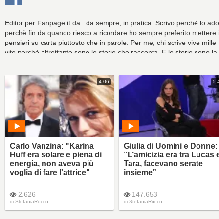
Editor per Fanpage.it da...da sempre, in pratica. Scrivo perchè lo ado
perchè fin da quando riesco a ricordare ho sempre preferito mettere 
pensieri su carta piuttosto che in parole. Per me, chi scrive vive mille
vite perchè altrettante sono le storie che racconta. E le storie sono la
mia passione. Più di tutto il resto".
4:06
5:
Carlo Vanzina: "Karina
Giulia di Uomini e Donne:
Huff era solare e piena di
“L’amicizia era tra Lucas 
energia, non aveva più
Tara, facevano serate
voglia di fare l'attrice"
insieme”
2.626
147.653
di
StefaniaRocco
di
StefaniaRocco