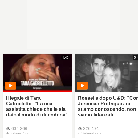
4:45
5:
Il legale di Tara
Rossella dopo U&D: “Co
Gabrieletto: “La mia
Jeremias Rodriguez ci
assistita chiede che le sia
stiamo conoscendo, non
dato il modo di difendersi”
siamo fidanzati”
634.266
226.191
di
StefaniaRocco
di
StefaniaRocco