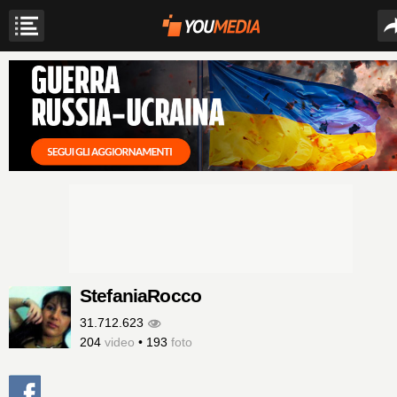
StefaniaRocco
31.712.623
204
video
•
193
foto