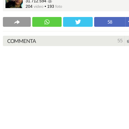
31.712.594
204
video
•
193
foto
58
COMMENTA
55