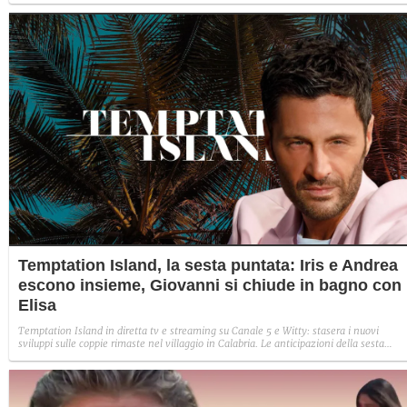
Temptation Island, la sesta puntata: Iris e Andrea
escono insieme, Giovanni si chiude in bagno con
Elisa
Temptation Island in diretta tv e streaming su Canale 5 e Witty: stasera i nuovi
sviluppi sulle coppie rimaste nel villaggio in Calabria. Le anticipazioni della sesta
puntata: Iris torna con Andrea ed escono insieme, Diamante vuole sposare Bernadett
Sabrina rifiuta il falò con Giovanni e si avvicina a Lory.