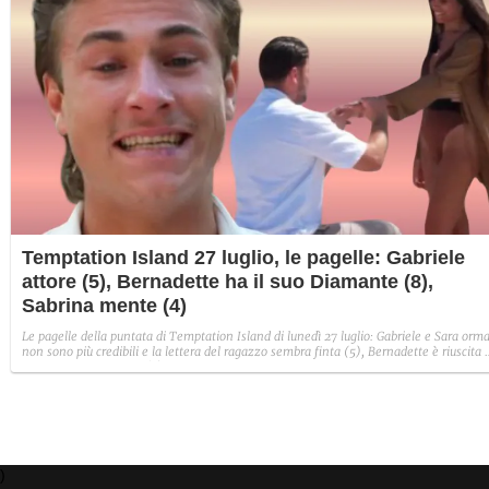
Temptation Island 27 luglio, le pagelle: Gabriele
attore (5), Bernadette ha il suo Diamante (8),
Sabrina mente (4)
Le pagelle della puntata di Temptation Island di lunedì 27 luglio: Gabriele e Sara orma
non sono più credibili e la lettera del ragazzo sembra finta (5), Bernadette è riuscita 
avere il suo Diamante (8) e Sabrina ha negato il bacio con Lory, tradendo di fatto sia
Giovanni che se stessa in un solo momento (4).
)