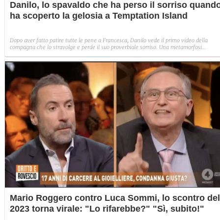
Danilo, lo spavaldo che ha perso il sorriso quand
ha scoperto la gelosia a Temptation Island
Dopo aver fatto patire tutte le pene a Francesca, Danilo vede il primo video della
compagna che lo stravolge e perde il suo proverbiale sorriso. Una metamorfosi
improvvisa che, a suo modo, è simbolo del programma.
Mario Roggero contro Luca Sommi, lo scontro del
2023 torna virale: "Lo rifarebbe?" "Sì, subito!"