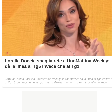
Lorella Boccia sbaglia rete a UnoMattina Weekly:
dà la linea al Tg5 invece che al Tg1
Gaffe di Lorella Boccia a UnoMattina Weekly: la conduttrice dà la linea al Tg5 anzich
al Tg1. Si corregge in un lampo, ma il video del momento gira sui social e accende i
commenti sulla rete.