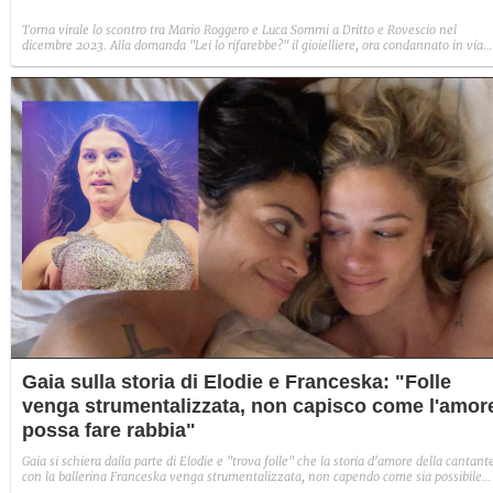
Torna virale lo scontro tra Mario Roggero e Luca Sommi a Dritto e Rovescio nel
dicembre 2023. Alla domanda "Lei lo rifarebbe?" il gioielliere, ora condannato in via
definitiva, rispose: "Sì, subito".
Gaia sulla storia di Elodie e Franceska: "Folle
venga strumentalizzata, non capisco come l'amor
possa fare rabbia"
Gaia si schiera dalla parte di Elodie e "trova folle" che la storia d'amore della cantant
con la ballerina Franceska venga strumentalizzata, non capendo come sia possibile
indignarsi davanti all'amore.