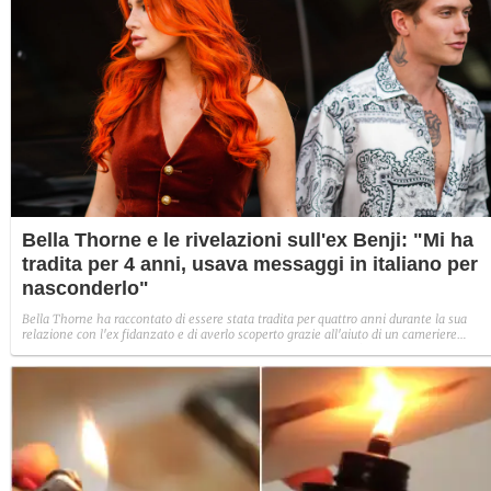
Bella Thorne e le rivelazioni sull'ex Benji: "Mi ha
tradita per 4 anni, usava messaggi in italiano per
nasconderlo"
Bella Thorne ha raccontato di essere stata tradita per quattro anni durante la sua
relazione con l'ex fidanzato e di averlo scoperto grazie all'aiuto di un cameriere
italiano, che ha tradotto per lei messaggi con altre ragazze. L'attrice non fa
esplicitamente il nome di Benjamin Mascolo ma dettagli temporali e di racconto
portano a lui.