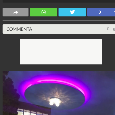
WebMix
137.182.548
-
1.034 video
-
11.228 foto
8
COMMENTA
0