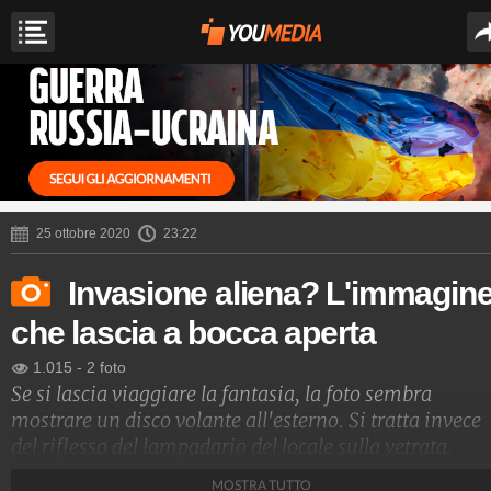
25 ottobre 2020
23:22
Invasione aliena? L'immagin
che lascia a bocca aperta
1.015
-
2 foto
Se si lascia viaggiare la fantasia, la foto sembra
mostrare un disco volante all'esterno. Si tratta invece
del riflesso del lampadario del locale sulla vetrata.
MOSTRA TUTTO