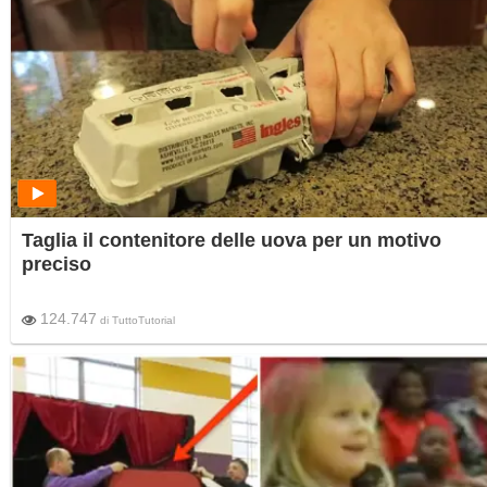
Taglia il contenitore delle uova per un motivo
preciso
124.747
di
TuttoTutorial