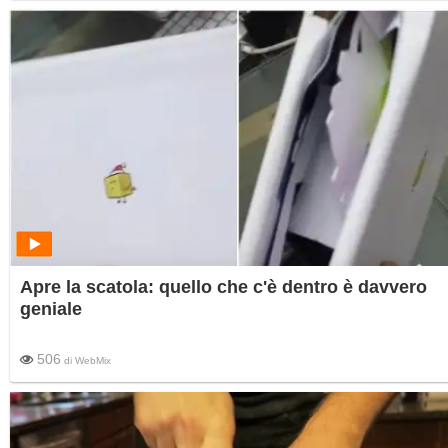
supposizioni sulle famiglie dei comici.
Apre la scatola: quello che c'è dentro è davvero
geniale
506
di
WebMix