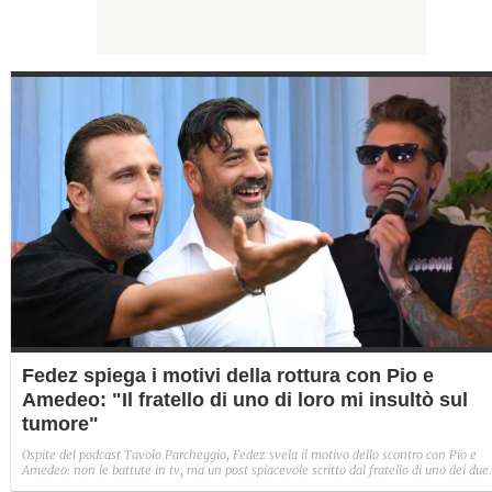
Fedez spiega i motivi della rottura con Pio e
Amedeo: "Il fratello di uno di loro mi insultò sul
tumore"
Ospite del podcast Tavolo Parcheggio, Fedez svela il motivo dello scontro con Pio e
Amedeo: non le battute in tv, ma un post spiacevole scritto dal fratello di uno dei due
mentre era sotto i ferri per il tumore. Il rapper non fa nomi e apre il campo alle sole