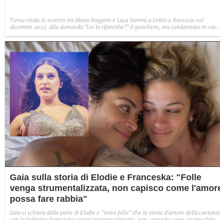
Torna virale lo scontro tra Mario Roggero e Luca Sommi a Dritto e Rovescio nel
dicembre 2023. Alla domanda "Lei lo rifarebbe?" il gioielliere, ora condannato in via
definitiva, rispose: "Sì, subito".
Gaia sulla storia di Elodie e Franceska: "Folle
venga strumentalizzata, non capisco come l'amor
possa fare rabbia"
Gaia si schiera dalla parte di Elodie e "trova folle" che la storia d'amore della cantant
con la ballerina Franceska venga strumentalizzata, non capendo come sia possibile