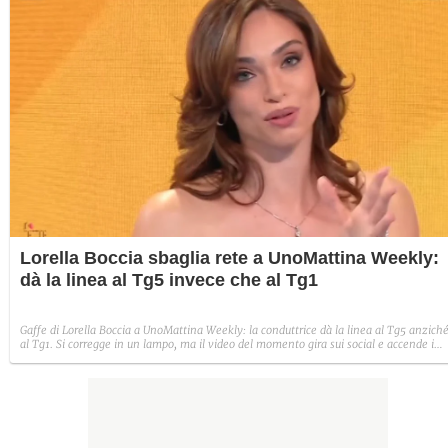
Lorella Boccia sbaglia rete a UnoMattina Weekly:
dà la linea al Tg5 invece che al Tg1
Gaffe di Lorella Boccia a UnoMattina Weekly: la conduttrice dà la linea al Tg5 anzich
al Tg1. Si corregge in un lampo, ma il video del momento gira sui social e accende i
commenti sulla rete.