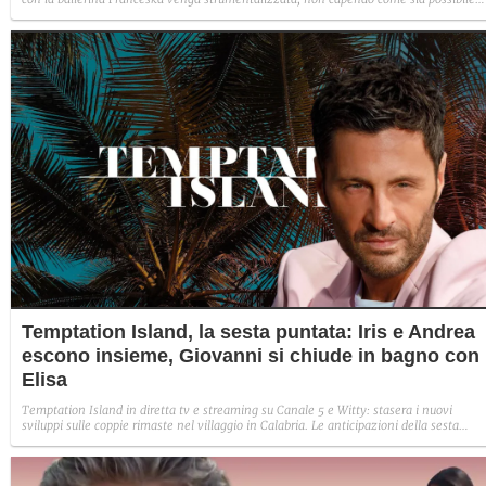
indignarsi davanti all'amore.
Temptation Island, la sesta puntata: Iris e Andrea
escono insieme, Giovanni si chiude in bagno con
Elisa
Temptation Island in diretta tv e streaming su Canale 5 e Witty: stasera i nuovi
sviluppi sulle coppie rimaste nel villaggio in Calabria. Le anticipazioni della sesta
puntata: Iris torna con Andrea ed escono insieme, Diamante vuole sposare Bernadett
Sabrina rifiuta il falò con Giovanni e si avvicina a Lory.