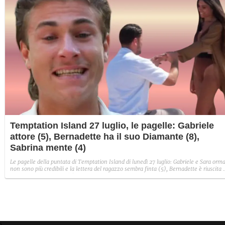
Temptation Island 27 luglio, le pagelle: Gabriele
attore (5), Bernadette ha il suo Diamante (8),
Sabrina mente (4)
Le pagelle della puntata di Temptation Island di lunedì 27 luglio: Gabriele e Sara orma
non sono più credibili e la lettera del ragazzo sembra finta (5), Bernadette è riuscita 
avere il suo Diamante (8) e Sabrina ha negato il bacio con Lory, tradendo di fatto sia
Giovanni che se stessa in un solo momento (4).