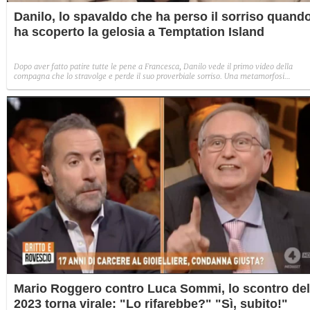
Danilo, lo spavaldo che ha perso il sorriso quand
ha scoperto la gelosia a Temptation Island
Dopo aver fatto patire tutte le pene a Francesca, Danilo vede il primo video della
compagna che lo stravolge e perde il suo proverbiale sorriso. Una metamorfosi
improvvisa che, a suo modo, è simbolo del programma.
Mario Roggero contro Luca Sommi, lo scontro del
2023 torna virale: "Lo rifarebbe?" "Sì, subito!"