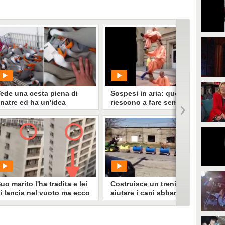
ede una cesta piena di
Sospesi in aria: quello che
natre ed ha un'idea
riescono a fare sembra
azzesca
impossibile
PLAY
PLAY
831
• di
ViralVideo
358
• di
WebMix
uo marito l'ha tradita e lei
Costruisce un trenino per
i lancia nel vuoto ma ecco
aiutare i cani abbandonati:
ove finisce, per fortuna, la
l'idea per renderli felici
ua caduta