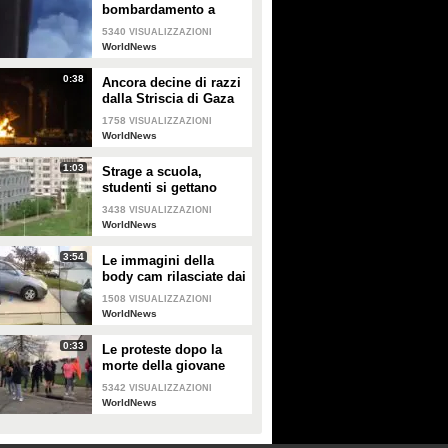
bombardamento a
Gaza: razzi israeliani
5340
VISUALIZZAZIONI
colpiscono palazzo
WorldNews
residenziale di 15 piani
0:38
Ancora decine di razzi
dalla Striscia di Gaza
1758
VISUALIZZAZIONI
WorldNews
1:03
Strage a scuola,
studenti si gettano
dalle finestre al terzo
3438
VISUALIZZAZIONI
piano per scappare:
WorldNews
due muoiono
3:54
Le immagini della
body cam rilasciate dai
poliziotti di Columbus
1508
VISUALIZZAZIONI
WorldNews
0:33
Le proteste dopo la
morte della giovane
Makiyah Bryant in Ohio
5342
VISUALIZZAZIONI
WorldNews