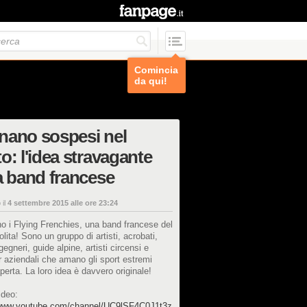
Comincia
da qui!
nano sospesi nel
o: l'idea stravagante
a band francese
 il
4 settembre 2015 alle ore 23:24
o i Flying Frenchies, una band francese del
solita! Sono un gruppo di artisti, acrobati,
ngegneri, guide alpine, artisti circensi e
aziendali che amano gli sport estremi
 aperta. La loro idea è davvero originale!
ideo:
/www.youtube.com/channel/UC9lSF4C0J1t3z