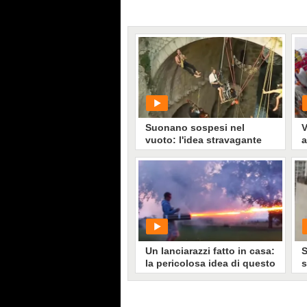
Suonano sospesi nel
V
vuoto: l'idea stravagante
a
della band francese
p
PLAY
585
• di
WorldNews
Un lanciarazzi fatto in casa:
S
la pericolosa idea di questo
s
ragazzo
d
s