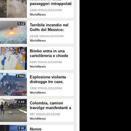
passeggeri intrappolati
PLAY
GUARDA
nella metropolitana
1008
VISUALIZZAZIONI
WorldNews
30849
• di
ViralVideo
1824
• di
Design Fanpage
0:12
Terribile incendio nel
Golfo del Messico:
fiamme in mare
22446
VISUALIZZAZIONI
WorldNews
1:34
Bimbo entra in una
cartolibreria e chiede
aiuto per studiare, il
6269
VISUALIZZAZIONI
proprietario gli regala
WorldNews
tutto
2 foto
Esplosione violenta
distrugge tre case,
muore un bambino:
1526
VISUALIZZAZIONI
sospetta fuga di gas
WorldNews
0:09
Colombia, camion
travolge manifestanti a
Cali
587
VISUALIZZAZIONI
WorldNews
0:42
Nuovo