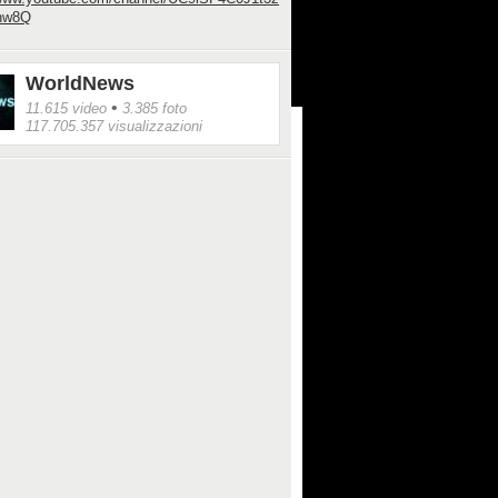
nw8Q
WorldNews
•
11.615 video
3.385 foto
117.705.357 visualizzazioni