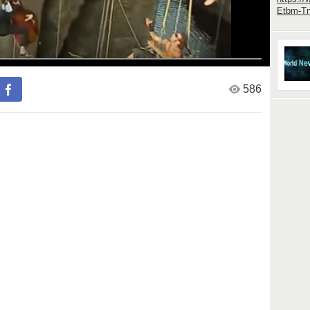
Etbm-T
586