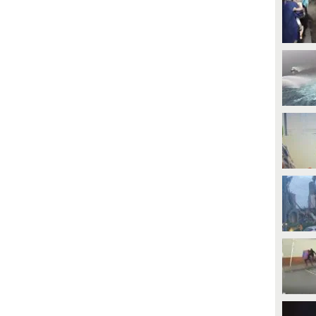
PLAY
PLAY
34794
• di
ViralVideo
586
• di
WorldNews