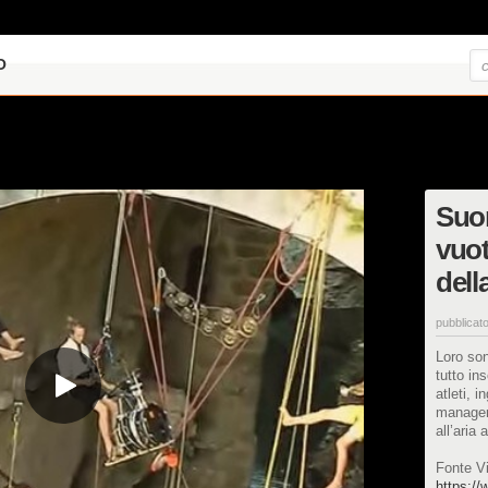
O
Suo
vuot
dell
pubblicato
Loro son
tutto in
atleti, i
manager 
all’aria
Fonte V
https:/