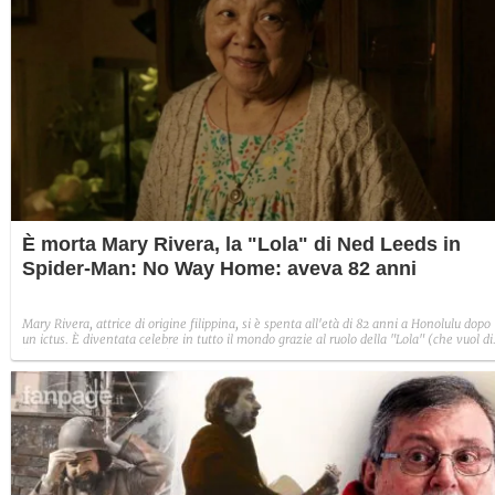
È morta Mary Rivera, la "Lola" di Ned Leeds in
Spider-Man: No Way Home: aveva 82 anni
Mary Rivera, attrice di origine filippina, si è spenta all'età di 82 anni a Honolulu dopo
un ictus. È diventata celebre in tutto il mondo grazie al ruolo della "Lola" (che vuol di
"nonna" in lingua tagalog) di Ned Leeds in Spider-Man: No Way Home con Tom
Holland, Andrew Garfield e Tobey Maguire.