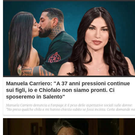
diverso".
Manuela Carriero: "A 37 anni pressioni continue
sui figli, io e Chiofalo non siamo pronti. Ci
sposeremo in Salento"
Manuela Carriero denuncia a Fanpage.it il peso delle aspettative sociali sulle donne:
"Ho preso qualche chilo e mi hanno chiesto subito se fossi incinta. Certe domande n
andrebbero poste". Poi svela il progetto di nozze con Francesco Chiofalo e la decisio
sui figli: "Ne vorremmo entro i 40 anni, ma lui è un po' titubante".