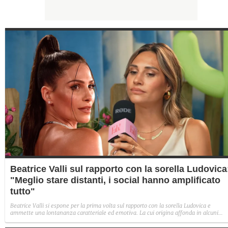
Beatrice Valli sul rapporto con la sorella Ludovica
"Meglio stare distanti, i social hanno amplificato
tutto"
Beatrice Valli si espone per la prima volta sul rapporto con la sorella Ludovica e
ammette una lontananza caratteriale ed emotiva. La cui origina affonda in alcuni
traumi familiari irrisolti: "Quando mia madre era in depressione, io e Eleonora
aiutavamo. Non perché non volesse farlo, ma perché era più piccola e aveva un vissu