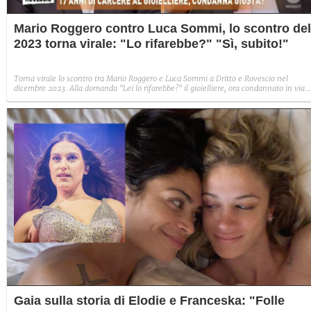
Mario Roggero contro Luca Sommi, lo scontro del
2023 torna virale: "Lo rifarebbe?" "Sì, subito!"
Torna virale lo scontro tra Mario Roggero e Luca Sommi a Dritto e Rovescio nel
dicembre 2023. Alla domanda "Lei lo rifarebbe?" il gioielliere, ora condannato in via
definitiva, rispose: "Sì, subito".
Gaia sulla storia di Elodie e Franceska: "Folle