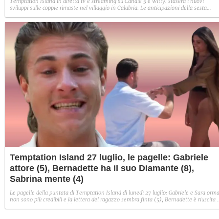
Temptation Island in diretta tv e streaming su Canale 5 e Witty: stasera i nuovi
sviluppi sulle coppie rimaste nel villaggio in Calabria. Le anticipazioni della sesta
puntata: Iris torna con Andrea ed escono insieme, Diamante vuole sposare Bernadett
Sabrina rifiuta il falò con Giovanni e si avvicina a Lory.
Temptation Island 27 luglio, le pagelle: Gabriele
attore (5), Bernadette ha il suo Diamante (8),
Sabrina mente (4)
Le pagelle della puntata di Temptation Island di lunedì 27 luglio: Gabriele e Sara orma
non sono più credibili e la lettera del ragazzo sembra finta (5), Bernadette è riuscita 
avere il suo Diamante (8) e Sabrina ha negato il bacio con Lory, tradendo di fatto sia
Giovanni che se stessa in un solo momento (4).