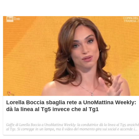
Lorella Boccia sbaglia rete a UnoMattina Weekly:
dà la linea al Tg5 invece che al Tg1
Gaffe di Lorella Boccia a UnoMattina Weekly: la conduttrice dà la linea al Tg5 anzich
al Tg1. Si corregge in un lampo, ma il video del momento gira sui social e accende i
commenti sulla rete.