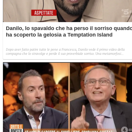
Danilo, lo spavaldo che ha perso il sorriso quand
ha scoperto la gelosia a Temptation Island
Dopo aver fatto patire tutte le pene a Francesca, Danilo vede il primo video della
compagna che lo stravolge e perde il suo proverbiale sorriso. Una metamorfosi
improvvisa che, a suo modo, è simbolo del programma.