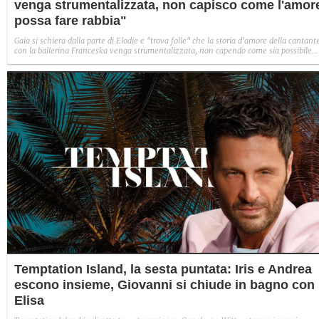
venga strumentalizzata, non capisco come l'amor
possa fare rabbia"
Gaia si schiera dalla parte di Elodie e "trova folle" che la storia d'amore della cantant
con la ballerina Franceska venga strumentalizzata, non capendo come sia possibile
indignarsi davanti all'amore.
Temptation Island, la sesta puntata: Iris e Andrea
escono insieme, Giovanni si chiude in bagno con
Elisa