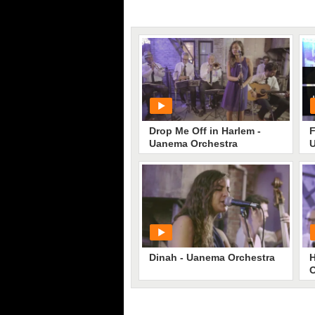
Drop Me Off in Harlem -
F
Uanema Orchestra
U
PLAY
15754
• di
Fanpage Town Singoli
Dinah - Uanema Orchestra
H
O