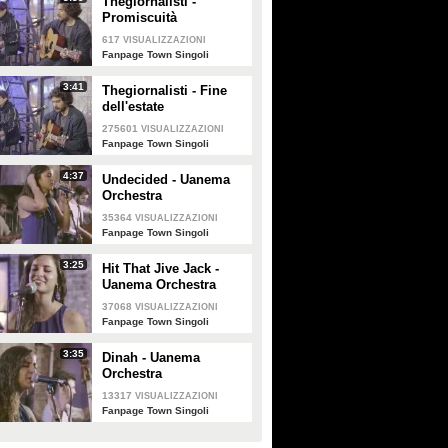
Thegiornalisti -
Promiscuità
617
VISUALIZZAZIONI
Fanpage Town Singoli
3:41
Thegiornalisti - Fine
dell'estate
275601
VISUALIZZAZIONI
Fanpage Town Singoli
4:37
Undecided - Uanema
Orchestra
35364
VISUALIZZAZIONI
Fanpage Town Singoli
3:25
Hit That Jive Jack -
Uanema Orchestra
37068
VISUALIZZAZIONI
Fanpage Town Singoli
3:35
Dinah - Uanema
Orchestra
13317
VISUALIZZAZIONI
Fanpage Town Singoli