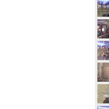
PLAY
PLAY
37068
• di
Fanpage Town Singoli
479
• di
MusicaMia