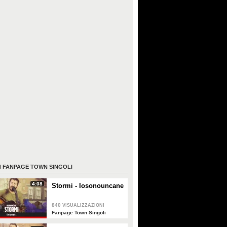
I
FANPAGE TOWN SINGOLI
4:08
Stormi - Iosonouncane
840
VISUALIZZAZIONI
Fanpage Town Singoli