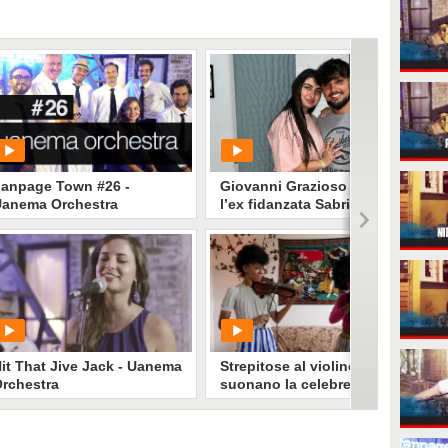
anpage Town #26 -
Giovanni Grazioso difende
anema Orchestra
l’ex fidanzata Sabrina: “Ha
23 anni e mi ha dato tanto.
Pugnalate me, non lei”
PLAY
PLAY
230022
• di
FanpageTown2
0
• di
Stefania Rocco
it That Jive Jack - Uanema
Strepitose al violino
rchestra
suonano la celebre "Shake
it off": risultato eccezionale