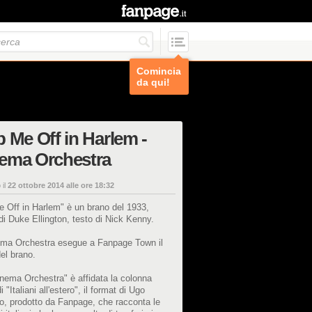
Comincia
da qui!
 Me Off in Harlem -
ema Orchestra
 il
22 ottobre 2014 alle ore 18:32
 Off in Harlem" è un brano del 1933,
i Duke Ellington, testo di Nick Kenny.
ma Orchestra esegue a Fanpage Town il
del brano.
nema Orchestra" è affidata la colonna
 "Italiani all'estero", il format di Ugo
o, prodotto da Fanpage, che racconta le