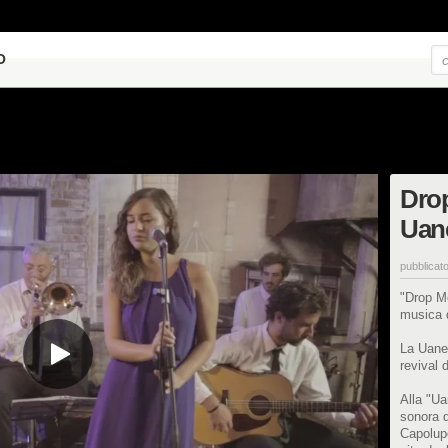
O
Drop
Uan
pubblicato
"Drop Me
musica d
La Uane
revival 
Alla "Ua
sonora di
Capolup