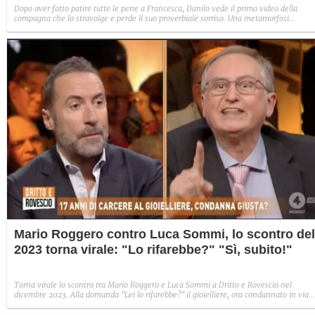
Dopo aver fatto patire tutte le pene a Francesca, Danilo vede il primo video della
compagna che lo stravolge e perde il suo proverbiale sorriso. Una metamorfosi
improvvisa che, a suo modo, è simbolo del programma.
Mario Roggero contro Luca Sommi, lo scontro del
2023 torna virale: "Lo rifarebbe?" "Sì, subito!"
Torna virale lo scontro tra Mario Roggero e Luca Sommi a Dritto e Rovescio nel
dicembre 2023. Alla domanda "Lei lo rifarebbe?" il gioielliere, ora condannato in via
definitiva, rispose: "Sì, subito".