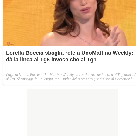
Lorella Boccia sbaglia rete a UnoMattina Weekly:
dà la linea al Tg5 invece che al Tg1
Gaffe di Lorella Boccia a UnoMattina Weekly: la conduttrice dà la linea al Tg5 anzich
al Tg1. Si corregge in un lampo, ma il video del momento gira sui social e accende i
commenti sulla rete.