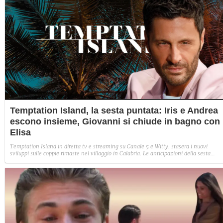
Temptation Island, la sesta puntata: Iris e Andrea
escono insieme, Giovanni si chiude in bagno con
Elisa
Temptation Island in diretta tv e streaming su Canale 5 e Witty: stasera i nuovi
sviluppi sulle coppie rimaste nel villaggio in Calabria. Le anticipazioni della sesta
puntata: Iris torna con Andrea ed escono insieme, Diamante vuole sposare Bernadett
Sabrina rifiuta il falò con Giovanni e si avvicina a Lory.