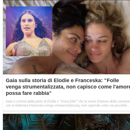
Gaia sulla storia di Elodie e Franceska: "Folle
venga strumentalizzata, non capisco come l'amor
possa fare rabbia"
Gaia si schiera dalla parte di Elodie e "trova folle" che la storia d'amore della cantant
con la ballerina Franceska venga strumentalizzata, non capendo come sia possibile
indignarsi davanti all'amore.