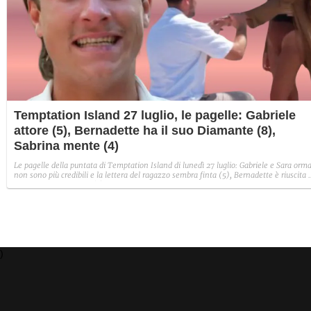
Temptation Island 27 luglio, le pagelle: Gabriele
attore (5), Bernadette ha il suo Diamante (8),
Sabrina mente (4)
Le pagelle della puntata di Temptation Island di lunedì 27 luglio: Gabriele e Sara orma
non sono più credibili e la lettera del ragazzo sembra finta (5), Bernadette è riuscita 
avere il suo Diamante (8) e Sabrina ha negato il bacio con Lory, tradendo di fatto sia
Giovanni che se stessa in un solo momento (4).
)