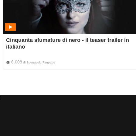
Cinquanta sfumature di nero - il teaser trailer in
italiano
6.008
di
Spettacolo Fanpage
)