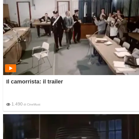
Il camorrista: il trailer
1.490
di
CineMust