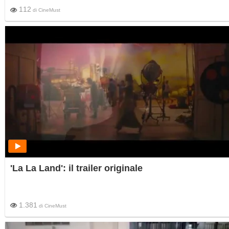
112
di
CineMust
'La La Land': il trailer originale
1.381
di
CineMust