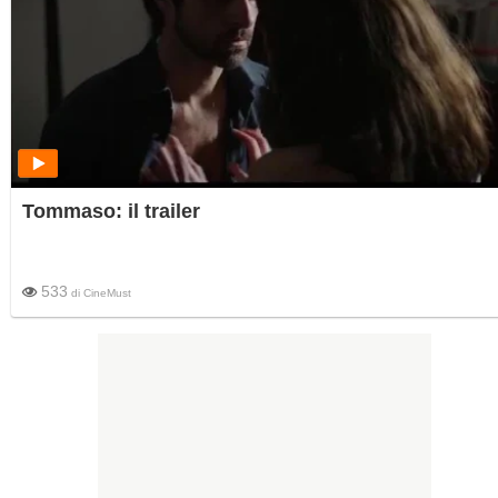
Tommaso: il trailer
533
di
CineMust