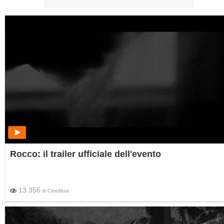
Rocco: il trailer ufficiale dell'evento
13.356
di
CineMust