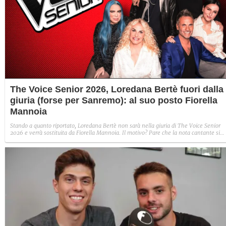
The Voice Senior 2026, Loredana Bertè fuori dalla
giuria (forse per Sanremo): al suo posto Fiorella
Mannoia
Stando a quanto riportato, Loredana Bertè non sarà nella giuria di The Voice Senior
2026 e verrà sostituita da Fiorella Mannoia. Il motivo? Pare che la nota cantante si
vorrebbe dedicare al suo nuovo disco e alle proposte da fare a Stefano De Martino per 
prossimo Sanremo.