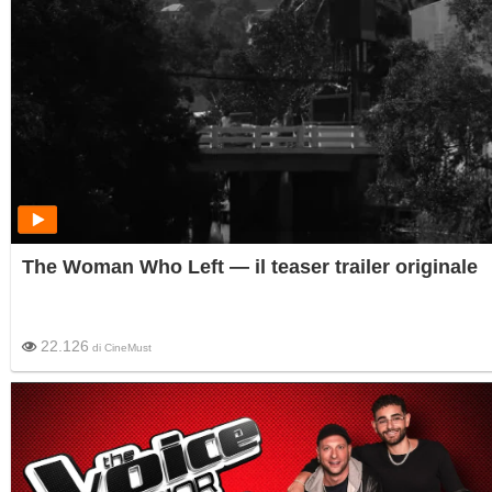
The Woman Who Left — il teaser trailer originale
22.126
di
CineMust