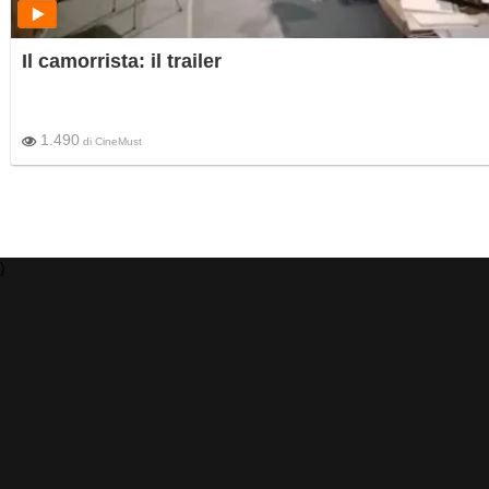
Il camorrista: il trailer
1.490
di
CineMust
)