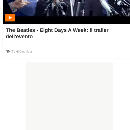
The Beatles - Eight Days A Week: il trailer
dell'evento
43
di
CineMust