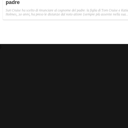
padre
Suri Cruise ha scelto di rinunciare al cognome del padre: la figlia di Tom Cruise e Kati
Holmes, 20 anni, ha preso le distanze dal noto attore (sempre più assente nella sua
vita) scegliendo di essere conosciuta legalmente come Suri Noelle, il secondo nome
della madre. La sua storia è simile a quella dei figli di Brad Pitt e Angelina Jolie.
)