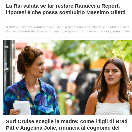
La Rai valuta se far restare Ranucci a Report,
l’ipotesi è che possa sostituirlo Massimo Giletti
Il futuro di Sigfrido Ranucci alla guida di Report resta al centro delle valutazioni della
Rai. Se il giornalista dovesse lasciare il programma, tra i nomi in corsa spunta anche
quello di Massimo Giletti.
Suri Cruise sceglie la madre: come i figli di Brad
Pitt e Angelina Jolie, rinuncia al cognome del