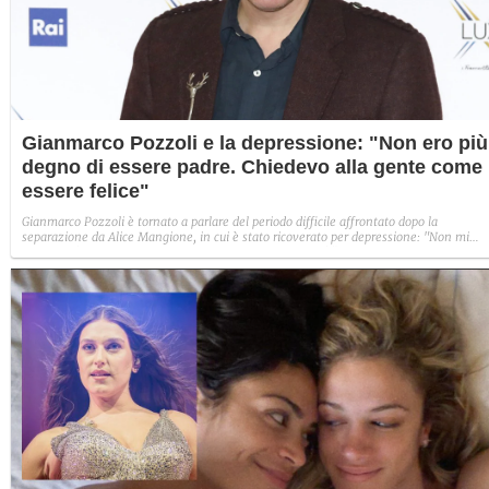
Gianmarco Pozzoli e la depressione: "Non ero più
degno di essere padre. Chiedevo alla gente come
essere felice"
Gianmarco Pozzoli è tornato a parlare del periodo difficile affrontato dopo la
separazione da Alice Mangione, in cui è stato ricoverato per depressione: "Non mi
sentivo più degno di essere padre, avevo perso la dignità", ha raccontato.