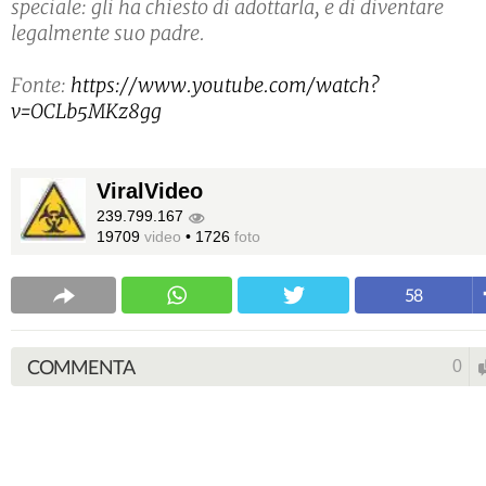
speciale: gli ha chiesto di adottarla, e di diventare
legalmente suo padre.
Fonte:
https://www.youtube.com/watch?
v=OCLb5MKz8gg
ViralVideo
239.799.167
19709
video
•
1726
foto
58
COMMENTA
0