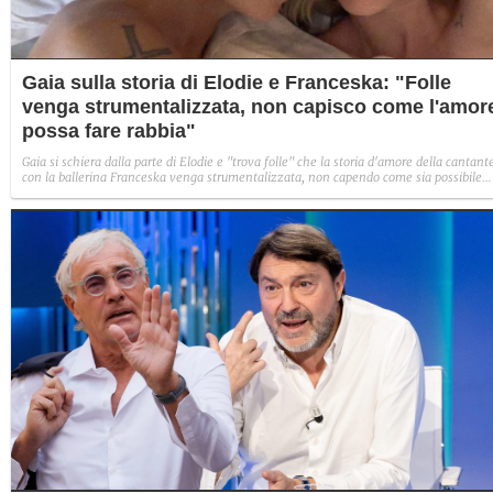
Gaia sulla storia di Elodie e Franceska: "Folle
venga strumentalizzata, non capisco come l'amor
possa fare rabbia"
Gaia si schiera dalla parte di Elodie e "trova folle" che la storia d'amore della cantant
con la ballerina Franceska venga strumentalizzata, non capendo come sia possibile
indignarsi davanti all'amore.