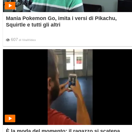
Mania Pokemon Go, imita i versi di Pikachu,
Squirtle e tutti gli altri
607
di
ViralVideo
È la moda del momento: il ragazzo si scatena