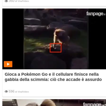
350
di
ViralVideo
Gioca a Pokémon Go e il cellulare finisce nella
gabbia della scimmia: ciò che accade è assurdo
596
di
ViralVideo