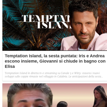
Temptation Island, la sesta puntata: Iris e Andrea
escono insieme, Giovanni si chiude in bagno con
Elisa
Temptation Island in diretta tv e streaming su Canale 5 e Witty: stasera i nuovi
sviluppi sulle coppie rimaste nel villaggio in Calabria. Le anticipazioni della sesta
puntata: Iris torna con Andrea ed escono insieme, Diamante vuole sposare Bernadett
Sabrina rifiuta il falò con Giovanni e si avvicina a Lory.