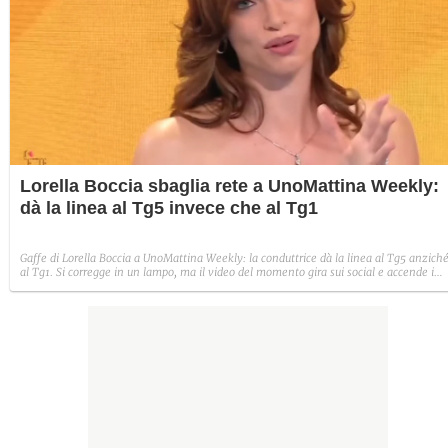
Lorella Boccia sbaglia rete a UnoMattina Weekly:
dà la linea al Tg5 invece che al Tg1
Gaffe di Lorella Boccia a UnoMattina Weekly: la conduttrice dà la linea al Tg5 anzich
al Tg1. Si corregge in un lampo, ma il video del momento gira sui social e accende i
commenti sulla rete.