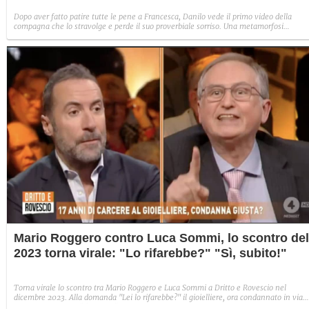
Dopo aver fatto patire tutte le pene a Francesca, Danilo vede il primo video della
compagna che lo stravolge e perde il suo proverbiale sorriso. Una metamorfosi
improvvisa che, a suo modo, è simbolo del programma.
Mario Roggero contro Luca Sommi, lo scontro del
2023 torna virale: "Lo rifarebbe?" "Sì, subito!"
Torna virale lo scontro tra Mario Roggero e Luca Sommi a Dritto e Rovescio nel
dicembre 2023. Alla domanda "Lei lo rifarebbe?" il gioielliere, ora condannato in via
definitiva, rispose: "Sì, subito".