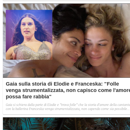
Gaia sulla storia di Elodie e Franceska: "Folle
venga strumentalizzata, non capisco come l'amor
possa fare rabbia"
Gaia si schiera dalla parte di Elodie e "trova folle" che la storia d'amore della cantant
con la ballerina Franceska venga strumentalizzata, non capendo come sia possibile
indignarsi davanti all'amore.