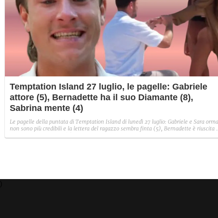
Temptation Island 27 luglio, le pagelle: Gabriele
attore (5), Bernadette ha il suo Diamante (8),
Sabrina mente (4)
Le pagelle della puntata di Temptation Island di lunedì 27 luglio: Gabriele e Sara orma
non sono più credibili e la lettera del ragazzo sembra finta (5), Bernadette è riuscita 
avere il suo Diamante (8) e Sabrina ha negato il bacio con Lory, tradendo di fatto sia
Giovanni che se stessa in un solo momento (4).
)