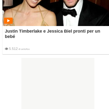
Justin Timberlake e Jessica Biel pronti per un
bebé
5.512
di
antofox