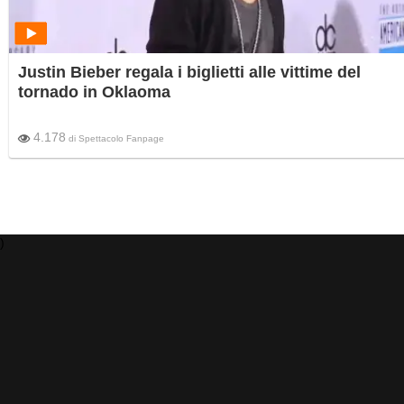
Justin Bieber regala i biglietti alle vittime del
tornado in Oklaoma
4.178
di
Spettacolo Fanpage
)