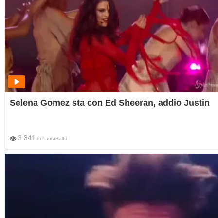
Selena Gomez sta con Ed Sheeran, addio Justin
3.341
di
LauraBalbi