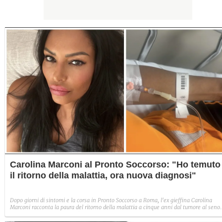
Carolina Marconi al Pronto Soccorso: "Ho temuto
il ritorno della malattia, ora nuova diagnosi"
Dopo giorni di sintomi e la corsa in Pronto Soccorso a Roma, l'ex gieffina Carolina
Marconi racconta la paura del ritorno della malattia a cinque anni dal tumore al seno.
La TAC esclude la recidiva: "Sospetta emicrania con aura, la vita è un regalo
immenso".