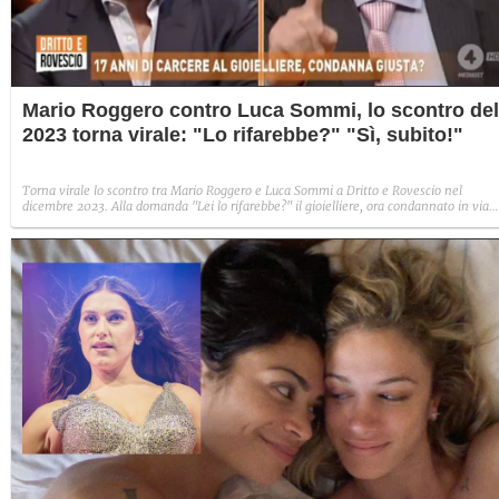
Mario Roggero contro Luca Sommi, lo scontro del
2023 torna virale: "Lo rifarebbe?" "Sì, subito!"
Torna virale lo scontro tra Mario Roggero e Luca Sommi a Dritto e Rovescio nel
dicembre 2023. Alla domanda "Lei lo rifarebbe?" il gioielliere, ora condannato in via
definitiva, rispose: "Sì, subito".