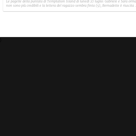
Le pagelle della puntata di Temptation Island di lunedì 27 luglio: Gabriele e Sara orma
non sono più credibili e la lettera del ragazzo sembra finta (5), Bernadette è riuscita 
avere il suo Diamante (8) e Sabrina ha negato il bacio con Lory, tradendo di fatto sia
Giovanni che se stessa in un solo momento (4).
)