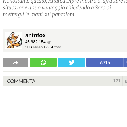
Nonostante questo, Andrea Diprè mostra di sfruttare l
situazione a suo vantaggio chiedendo a Sara di
mettergli le mani sui pantaloni.
antofox
45.982.154
903
video
•
814
foto
6316
COMMENTA
121