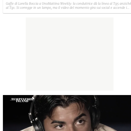
Gaffe di Lorella Boccia a UnoMattina Weekly: la conduttrice dà la linea al Tg5 anzich
al Tg1. Si corregge in un lampo, ma il video del momento gira sui social e accende i
commenti sulla rete.