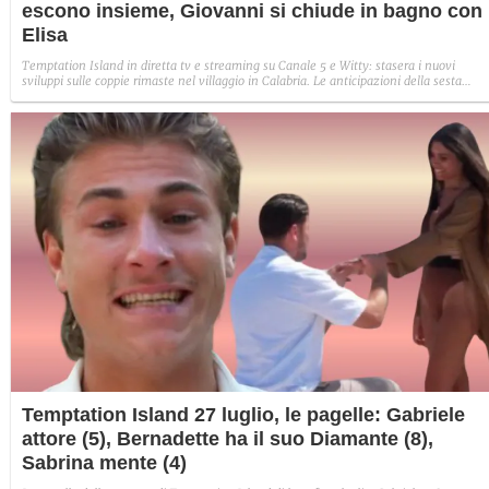
escono insieme, Giovanni si chiude in bagno con
Elisa
Temptation Island in diretta tv e streaming su Canale 5 e Witty: stasera i nuovi
sviluppi sulle coppie rimaste nel villaggio in Calabria. Le anticipazioni della sesta
puntata: Iris torna con Andrea ed escono insieme, Diamante vuole sposare Bernadett
Sabrina rifiuta il falò con Giovanni e si avvicina a Lory.
Temptation Island 27 luglio, le pagelle: Gabriele
attore (5), Bernadette ha il suo Diamante (8),
Sabrina mente (4)