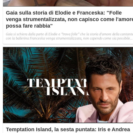
Gaia sulla storia di Elodie e Franceska: "Folle
venga strumentalizzata, non capisco come l'amor
possa fare rabbia"
Gaia si schiera dalla parte di Elodie e "trova folle" che la storia d'amore della cantant
con la ballerina Franceska venga strumentalizzata, non capendo come sia possibile
indignarsi davanti all'amore.
Temptation Island, la sesta puntata: Iris e Andrea