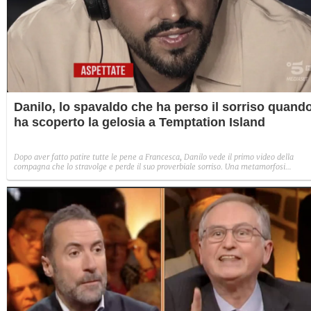
Danilo, lo spavaldo che ha perso il sorriso quand
ha scoperto la gelosia a Temptation Island
Dopo aver fatto patire tutte le pene a Francesca, Danilo vede il primo video della
compagna che lo stravolge e perde il suo proverbiale sorriso. Una metamorfosi
improvvisa che, a suo modo, è simbolo del programma.