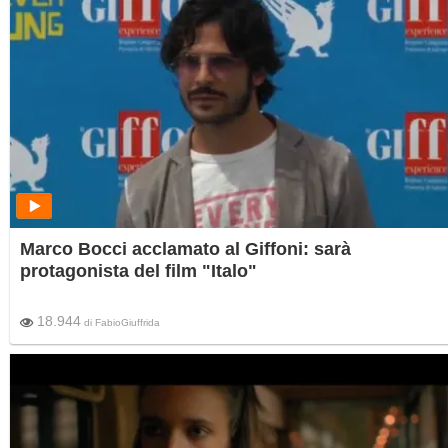
Marco Bocci acclamato al Giffoni: sarà
protagonista del film "Italo"
18.944
di
FabioGiuffrida