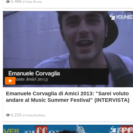
5.486
di
Gaia Bozza
Emanuele Corvaglia di Amici 2013: "Sarei voluto
andare al Music Summer Festival" (INTERVISTA)
6.215
di
FabioGiuffrida