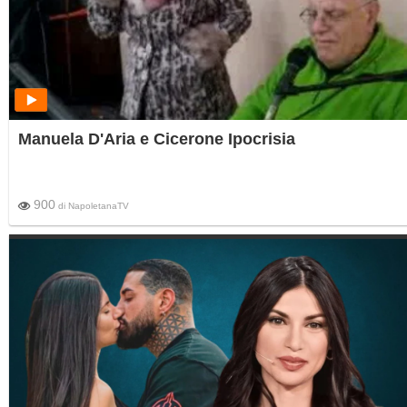
Manuela D'Aria e Cicerone Ipocrisia
900
di
NapoletanaTV