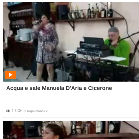
Acqua e sale Manuela D'Aria e Cicerone
1.006
di
NapoletanaTV