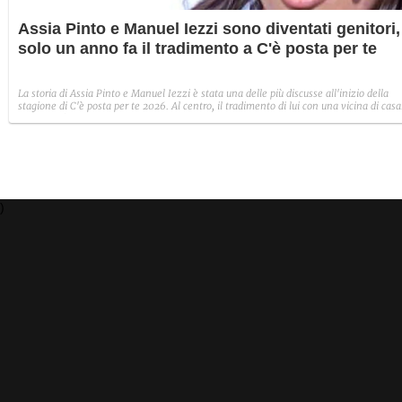
Assia Pinto e Manuel Iezzi sono diventati genitori,
solo un anno fa il tradimento a C'è posta per te
La storia di Assia Pinto e Manuel Iezzi è stata una delle più discusse all'inizio della
stagione di C'è posta per te 2026. Al centro, il tradimento di lui con una vicina di casa
la difficoltà della ragazza nel ridargli accoglienza con fiducia nella sua vita. Poi,
l'amore che vince su tutto e ora la nascita della piccola Aurora condivisa sui social: "Il
giorno che ci ha cambiato la vita".
)