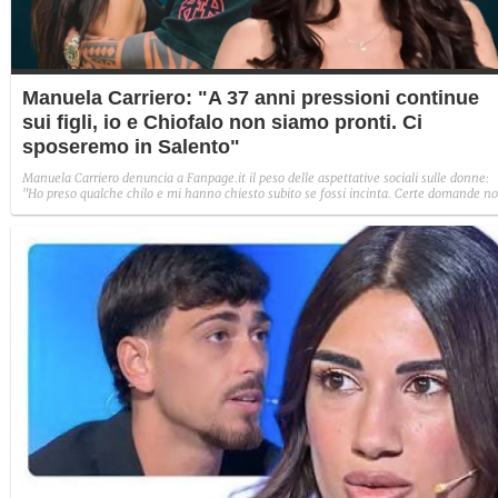
Manuela Carriero: "A 37 anni pressioni continue
sui figli, io e Chiofalo non siamo pronti. Ci
sposeremo in Salento"
Manuela Carriero denuncia a Fanpage.it il peso delle aspettative sociali sulle donne:
"Ho preso qualche chilo e mi hanno chiesto subito se fossi incinta. Certe domande n
andrebbero poste". Poi svela il progetto di nozze con Francesco Chiofalo e la decisio
sui figli: "Ne vorremmo entro i 40 anni, ma lui è un po' titubante".