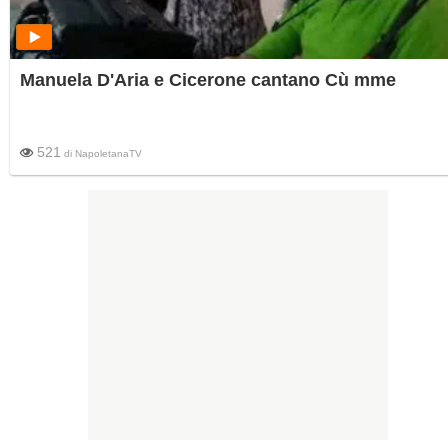
Manuela D'Aria e Cicerone cantano Cù mme
521
di
NapoletanaTV