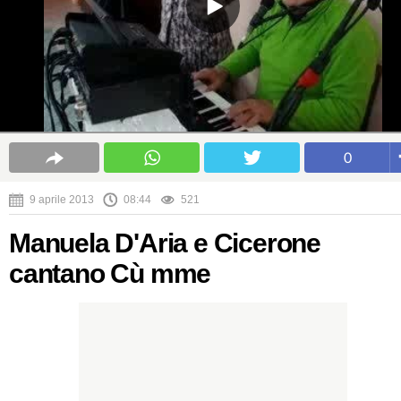
0
9 aprile 2013
08:44
521
Manuela D'Aria e Cicerone
cantano Cù mme