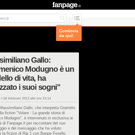
Comincia
da qui!
imiliano Gallo:
menico Modugno è un
llo di vita, ha
izzato i suoi sogni"
 il
18 febbraio 2013 alle ore 23:14
 Massimiliano Gallo, che interpreta Gramitto
lla fiction "Volare - La grande storia di
o Modugno", è intervenuto in esclusiva ai
i di Fanpage.it per raccontare del suo
ggio e del messaggio che ha voluto
e la fiction di Rai 1 con Beppe Fiorello.