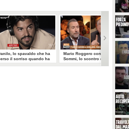
anilo, lo spavaldo che ha
Mario Roggero contro Luca
erso il sorriso quando ha
Sommi, lo scontro del 2023
coperto la gelosia a
torna virale: "Lo
emptation Island
rifarebbe?" "Sì, subito!"
opo aver fatto patire tutte le
Torna virale lo scontro tra Mario
ene a Francesca, Danilo vede il
Roggero e Luca Sommi a Dritto e
rimo video della compagna che
Rovescio nel dicembre 2023. Alla
o stravolge e perde il suo
domanda "Lei lo rifarebbe?" il
roverbiale sorriso. Una
gioielliere, ora condannato in via
etamorfosi improvvisa che, a
definitiva, rispose: "Sì, subito".
uo modo, è simbolo del
rogramma.