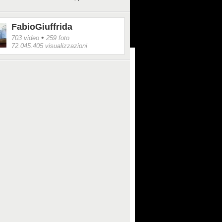
FabioGiuffrida
•
703 video
259 foto
72.045.405 visualizzazioni