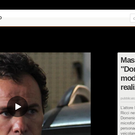
O
Mass
"Do
mode
real
pubblicato
L'attore
Ricci ne
Domenic
microfon
persona
veicolar