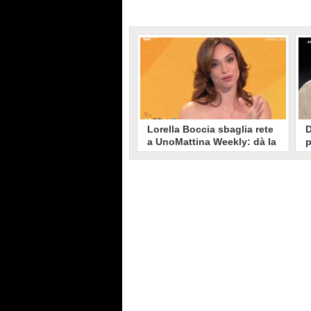
Lorella Boccia sbaglia rete
D
a UnoMattina Weekly: dà la
p
linea al Tg5 invece che al
s
Tg1
T
Gaffe di Lorella Boccia a
D
UnoMattina Weekly: la conduttrice
p
dà la linea al Tg5 anziché al Tg1.
p
Si corregge in un lampo, ma il
l
video del momento gira sui social
p
e accende i commenti sulla rete.
m
s
p