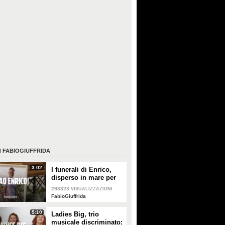
I
FABIOGIUFFRIDA
3:02
I funerali di Enrico,
disperso in mare per
otto giorni: "In
293323
VISUALIZZAZIONI
Paradiso sposerai
FabioGiuffrida
Margherita, il
testimone sarà
5:10
Ladies Big, trio
Lorenzo"
musicale discriminato: