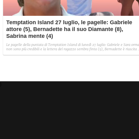
Temptation Island 27 luglio, le pagelle: Gabriele
attore (5), Bernadette ha il suo Diamante (8),
Sabrina mente (4)
Le pagelle della puntata di Temptation Island di lunedì 27 luglio: Gabriele e Sara orma
non sono più credibili e la lettera del ragazzo sembra finta (5), Bernadette è riuscita 
avere il suo Diamante (8) e Sabrina ha negato il bacio con Lory, tradendo di fatto sia
Giovanni che se stessa in un solo momento (4).
)