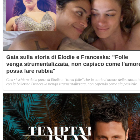
Gaia sulla storia di Elodie e Franceska: "Folle
venga strumentalizzata, non capisco come l'amor
possa fare rabbia"
Gaia si schiera dalla parte di Elodie e "trova folle" che la storia d'amore della cantant
con la ballerina Franceska venga strumentalizzata, non capendo come sia possibile
indignarsi davanti all'amore.