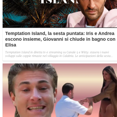
Temptation Island, la sesta puntata: Iris e Andrea
escono insieme, Giovanni si chiude in bagno con
Elisa
Temptation Island in diretta tv e streaming su Canale 5 e Witty: stasera i nuovi
sviluppi sulle coppie rimaste nel villaggio in Calabria. Le anticipazioni della sesta
puntata: Iris torna con Andrea ed escono insieme, Diamante vuole sposare Bernadett
Sabrina rifiuta il falò con Giovanni e si avvicina a Lory.