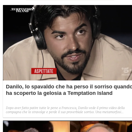
Danilo, lo spavaldo che ha perso il sorriso quand
ha scoperto la gelosia a Temptation Island
Dopo aver fatto patire tutte le pene a Francesca, Danilo vede il primo video della
compagna che lo stravolge e perde il suo proverbiale sorriso. Una metamorfosi
improvvisa che, a suo modo, è simbolo del programma.