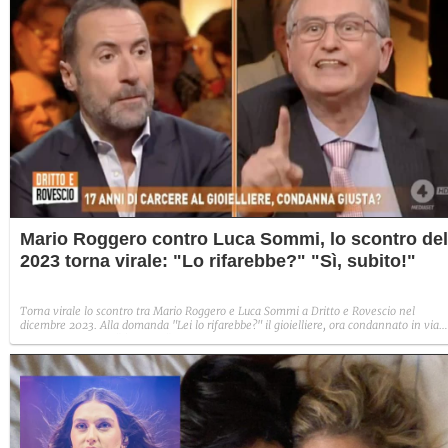
Mario Roggero contro Luca Sommi, lo scontro del
2023 torna virale: "Lo rifarebbe?" "Sì, subito!"
Torna virale lo scontro tra Mario Roggero e Luca Sommi a Dritto e Rovescio nel
dicembre 2023. Alla domanda "Lei lo rifarebbe?" il gioielliere, ora condannato in via
definitiva, rispose: "Sì, subito".