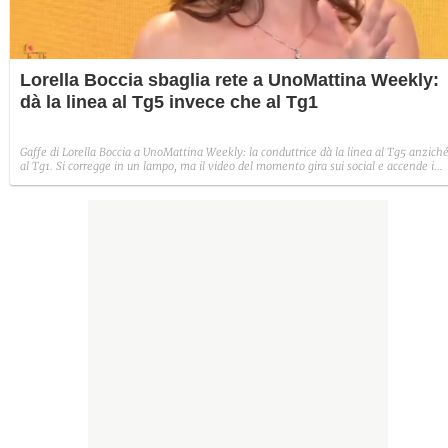
Lorella Boccia sbaglia rete a UnoMattina Weekly:
dà la linea al Tg5 invece che al Tg1
Gaffe di Lorella Boccia a UnoMattina Weekly: la conduttrice dà la linea al Tg5 anzich
al Tg1. Si corregge in un lampo, ma il video del momento gira sui social e accende i
commenti sulla rete.