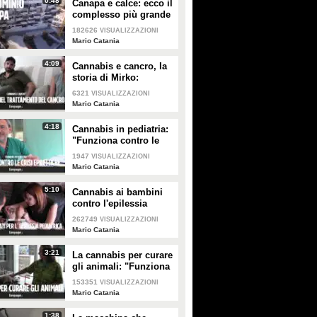
0:48
Canapa e calce: ecco il
avere subìto molestie sessuali nel
riporta la sua discografia in
complesso più grande
centro di Campobasso, a pochi
primo piano, anche quegli album
d'Eurpa
passi dal Tribunale. In corso le
inizialmente meno compresi, ma
182626
VISUALIZZAZIONI
indagini dei Carabinieri per
che hanno un significato
Mario Catania
accertare l'identità degli
importante nella storia del
aggressori
Maestro.
4:09
Cannabis e cancro, la
storia di Mirko:
"Assumerla mi ha
6321
VISUALIZZAZIONI
aiutato tanto con
Mario Catania
chemio e radioterapia"
4:18
Cannabis in pediatria:
"Funziona contro le
crisi epilettiche"
1947
VISUALIZZAZIONI
Mario Catania
5:10
Cannabis ai bambini
contro l'epilessia
pediatrica: "Crisi
262749
VISUALIZZAZIONI
sparite, ci ha cambiato
Mario Catania
la vita"
3:21
La cannabis per curare
gli animali: "Funziona
e non dà effetti
153351
VISUALIZZAZIONI
collaterali"
Mario Catania
1:38