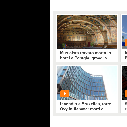
Musicista trovato morto in
I
hotel a Perugia, grave la
B
compagna: sospetta
t
intossicazione da
v
monossido
a
Un musicista 55enne è stato
trovato senza vita in una stanza
d’albergo nel centro di Perugia.
La compagna è ricoverata in gravi
condizioni.
Incendio a Bruxelles, torre
S
Oxy in fiamme: morti e
e
dispersi
c
i