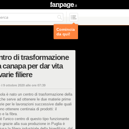
Comincia
da qui!
entro di trasformazione
a canapa per dar vita
varie filiere
 il
9 ottobre 2020 alle ore 07:39
ola è nato un centro di trasformazione della
che serve ad ottenere le due materie prime
ie per le lavorazioni successive dalle quali
no ottenere centinaia di prodotti: il
 e la fibra.
è l'unico centro di questo tipo funzionante
a e grazie alla sua produzione in Puglia è
usa la filiera industriale della bioedilizia: dal