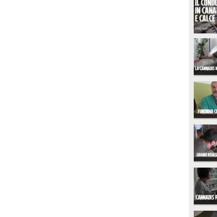
PLAY
Berlino, il leader della Lega torna
alla carica con un vecchio cavallo
di battaglia leghista: "Stop a ogni
1154
• di
Cronaca
concessione di spazi a realtà
islamiche finché non ci sarà un
accordo scritto con lo Stato
italiano".