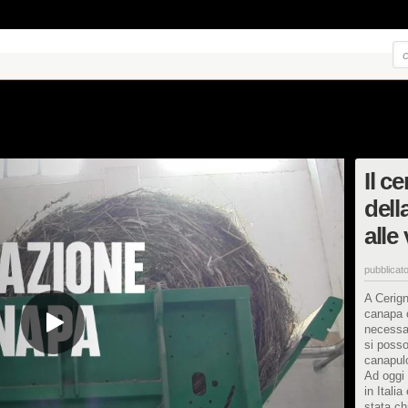
Il c
dell
alle 
pubblicato
A Cerign
canapa 
necessar
si posso
canapulo
Ad oggi 
in Itali
stata chi