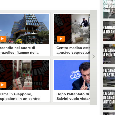
ncendio nel cuore di
Centro medico estetico
ruxelles, fiamme nella
abusivo sequestrato ad
orre Oxy: almeno 5 morti,
Afragola, poliziotti
ittime trovate in un
municipali si fingono
scensore
pazienti
PLAY
PLAY
0
• di
Susanna Picone
416
• di
Fanpage.it Napoli
isma in Giappone,
Dopo l'attentato di Berlino,
splosione in un centro
Salvini vuole vietare la
ommerciale, persone
concessione di spazi per i
ntrappolate
centri islamici
Dopo le notizie sull'attentato di