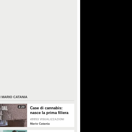
I
MARIO CATANIA
4:20
Case di cannabis:
nasce la prima filiera
industriale della
49953
VISUALIZZAZIONI
canapa, dal campo al
Mario Catania
cantiere a km zero