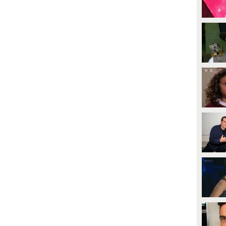
PLAY
PLAY
14436
• di
MarcoFox
25375
• di
FraFunny