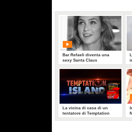
Bar Refaeli diventa una
L
sexy Santa Claus
i
'
p
c
L
PLAY
r
p
c
14848
• di
antofox
a
d
p
La vicina di casa di un
I
tentatore di Temptation
N
Island diventa guest star
all'inaugurazione di un
locale
L'enorme successo ottenuto