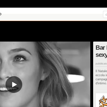
O
Bar 
sexy
pubblicato
Il Natal
eccola i
campagn
d'intimo.