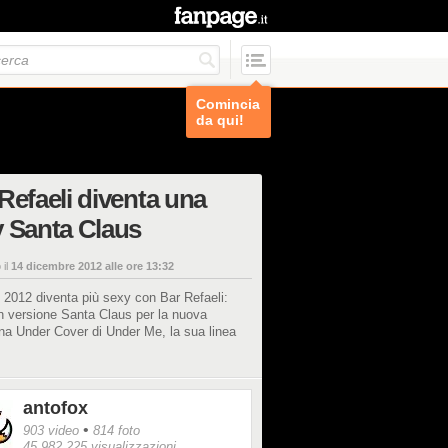
Comincia
da qui!
Refaeli diventa una
 Santa Claus
 il
14 dicembre 2012 alle ore 13:32
e 2012 diventa più sexy con Bar Refaeli:
n versione Santa Claus per la nuova
a Under Cover di Under Me, la sua linea
antofox
•
903 video
814 foto
45.982.225 visualizzazioni