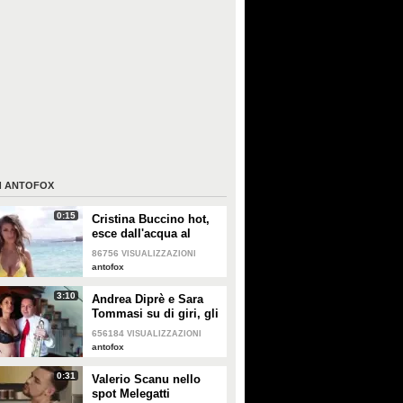
I
ANTOFOX
0:15
Cristina Buccino hot,
esce dall'acqua al
rallentatore
86756
VISUALIZZAZIONI
antofox
3:10
Andrea Diprè e Sara
Tommasi su di giri, gli
occhi di lei sono
656184
VISUALIZZAZIONI
spiritati mentre poggia
antofox
la sua mano sui
pantaloni di lui
0:31
Valerio Scanu nello
spot Melegatti