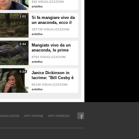
932
VISUALIZZAZIONI
antofox
1:02
Si fa mangiare vivo da
un anaconda, ecco il
video
187739
VISUALIZZAZIONI
antofox
0:44
Mangiato vivo da un
anaconda, le prime
immagini
8753
VISUALIZZAZIONI
antofox
0:24
Janice Dickinson in
lacrime: "Bill Cosby è
un mostro"
60130
VISUALIZZAZIONI
antofox
GNALAZIONI
APP IPHONE
APP ANDROID