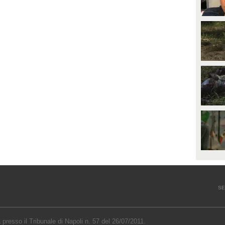
SE
a presso il Tribunale di Napoli n. 57 del 26/07/2011.