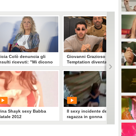
icia Colò denuncia gli
Giovanni Grazioso dopo
nsulti ricevuti: "Mi dicono
Temptation diventa il
sei vecchia, vai in
nuovo Donato di Steven
ensione'. L'età usata
Basalari: apriranno un
ome offesa"
locale insieme
icia Colò contro i commenti
Giovanni Grazioso di Temptation
icevuti dagli haters per la
Island 2026 unisce le forze con
romozione di un evento. Un caso
l'imprenditore Steven Basalari: la
he riapre il dibattito sul "gender
sua storia ascesa ricorda quella di
geism": quando per le donne
Donato De Caprio, proprietario di
ello spettacolo il tempo che
"Con Mollica o Senza".
assa diventa una colpa.
rina Shayk sexy Babba
Il sexy incidente della
atale 2012
ragazza in gonna
sull'amaca