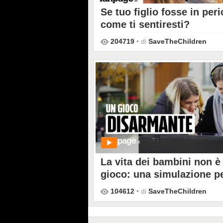
Se tuo figlio fosse in peri
come ti sentiresti?
204719
• di
SaveTheChildren
PLAY
La vita dei bambini non è
gioco: una simulazione p
sensibilizzare e scuotere 
104612
• di
SaveTheChildren
coscienze
PLAY