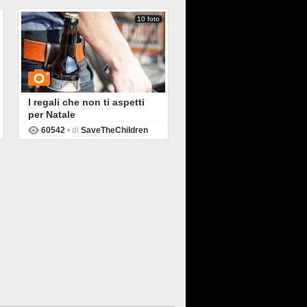
10 foto
I regali che non ti aspetti
per Natale
60542
• di
SaveTheChildren
GUARDA