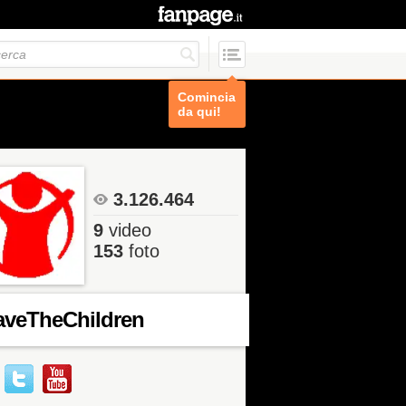
Comincia
da qui!
3.126.464
9
video
153
foto
aveTheChildren