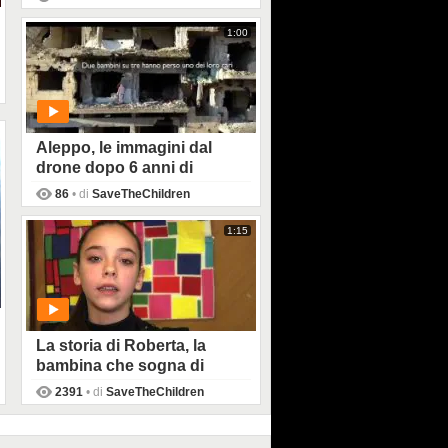
PLAY
1:00
Aleppo, le immagini dal
drone dopo 6 anni di
guerra sono spaventose:
86
• di
SaveTheChildren
milioni di bambini in
pericolo
1:15
PLAY
La storia di Roberta, la
bambina che sogna di
essere una ballerina: "Non
2391
• di
SaveTheChildren
smettete mai di sognare"
PLAY