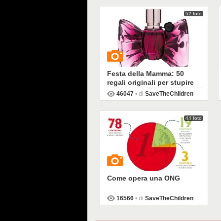
52 foto
Festa della Mamma: 50
regali originali per stupire
46047
• di
SaveTheChildren
44 foto
GUARDA
Come opera una ONG
16566
• di
SaveTheChildren