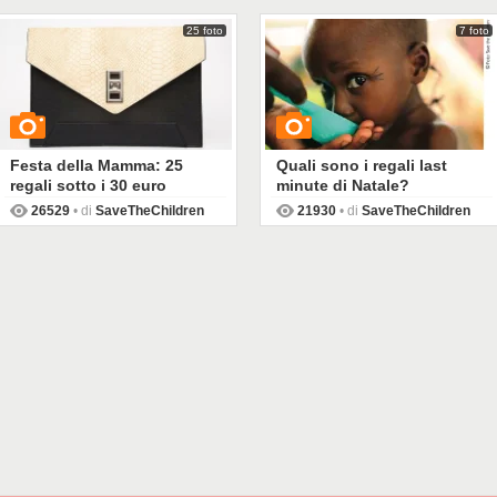
25 foto
7 foto
Festa della Mamma: 25
Quali sono i regali last
regali sotto i 30 euro
minute di Natale?
26529
• di
SaveTheChildren
21930
• di
SaveTheChildren
GUARDA
GUARDA