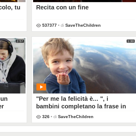
colo, tu
Recita con un fine
PLAY
537377
• di
SaveTheChildren
2:57
1:30
 un
"Per me la felicità è... ", i
er
bambini completano la frase in
le
occasione della Giornata della
326
• di
SaveTheChildren
Felicità
PLAY