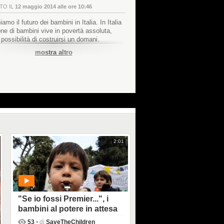
TO IL
12 maggio 2014 alle ore 10:46
iamo il futuro dei bambini in Italia. In Italia
one di bambini vive in povertà assoluta,
possibilità di costruirsi un domani.
azione può illuminare il loro futuro.
mostra altro
/www.illuminiamoilfuturo.it/sostieni/
2:01
"Se io fossi Premier...", i
bambini al potere in attesa
del 4 marzo
53
• di
SaveTheChildren