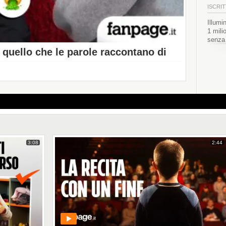
ISCRIT
Illumin
1 mili
senza 
L’educ
 quello che le parole raccontano di
http:/
3:08
2:44