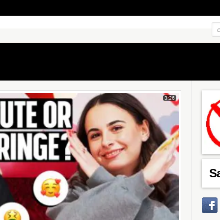
3:26
S