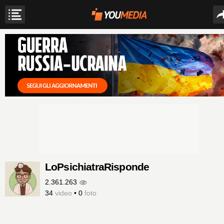
LoPsichiatraRisponde
2.361.263
34
video
•
0
foto