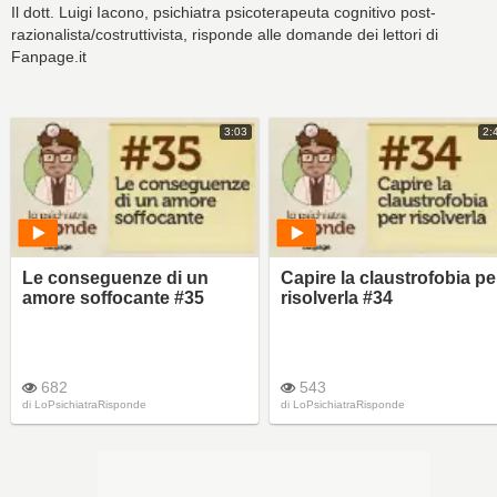
Il dott. Luigi Iacono, psichiatra psicoterapeuta cognitivo post-
razionalista/costruttivista, risponde alle domande dei lettori di
Fanpage.it
3:03
2:
Le conseguenze di un
Capire la claustrofobia pe
amore soffocante #35
risolverla #34
682
543
di
LoPsichiatraRisponde
di
LoPsichiatraRisponde