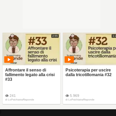
2:55
1:
Affrontare il senso di
Psicoterapia per uscire
fallimento legato alla crisi
dalla tricotillomania #32
#33
241
5.969
di
LoPsichiatraRisponde
di
LoPsichiatraRisponde
)