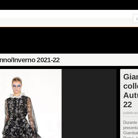
nno/Inverno 2021-22
Giam
col
Aut
22
pubblicato
Durante 
presenta
Giambatt