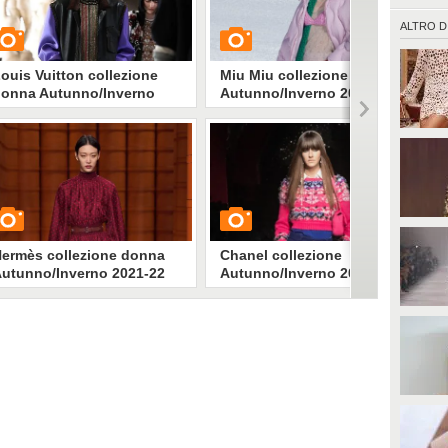
ALTRO D
ouis Vuitton collezione
Miu Miu collezione
onna Autunno/Inverno
Autunno/Inverno 2021-22
021-22
UARDA
GUARDA
3622
• di
Stile e trend
1396
• di
Stile e trend
ermès collezione donna
Chanel collezione
utunno/Inverno 2021-22
Autunno/Inverno 2021-22
UARDA
GUARDA
1808
• di
Stile e trend
1695
• di
Stile e trend