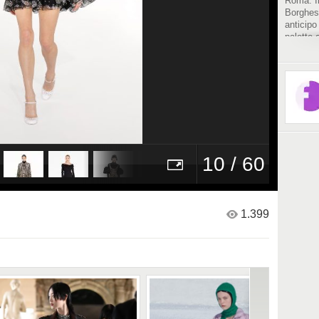
Roma. In
Borghese
anticipo
palette 
illumina
sulle ma
giacche
10 / 60
1.399