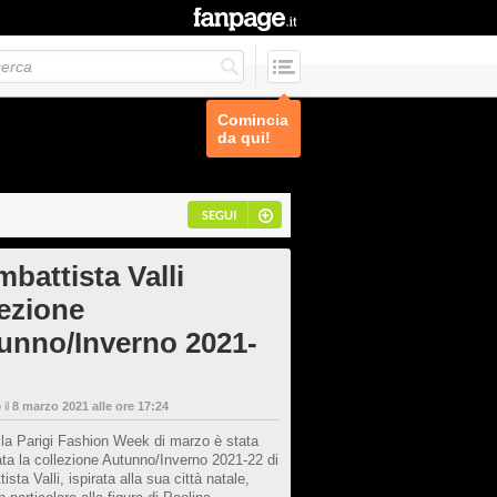
Comincia
da qui!
SEGUI
battista Valli
lezione
unno/Inverno 2021-
 il
8 marzo 2021 alle ore 17:24
la Parigi Fashion Week di marzo è stata
ta la collezione Autunno/Inverno 2021-22 di
ista Valli, ispirata alla sua città natale,