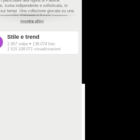
 particolare alla figura di Paolina
, icona indipendente e sofisticata, in
 sui tempi. Una collezione giocata su una
essenziale: il bianco e il nero vengono
mostra altro
ti dal rosso squillante. Un gioco di volumi
niche ridisegna le linee di abiti scivolati e
 avvitate.
Stile e trend
•
1.957 video
138.074 foto
1.515.108.071 visualizzazioni