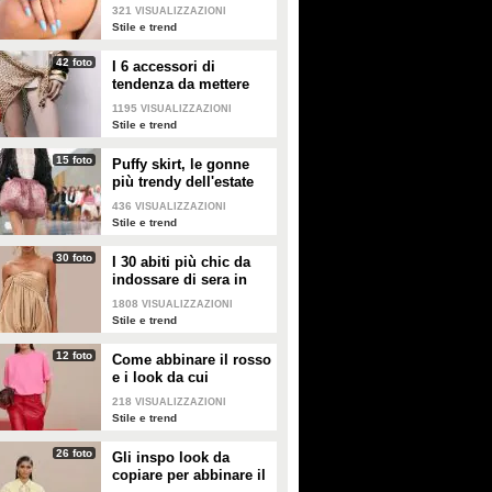
una principessa da salvare: è una
321
VISUALIZZAZIONI
maga misteriosa, una regina del
Stile e trend
castello, una Cappuccetto rosso
che non ha paura del lupo
42 foto
I 6 accessori di
tendenza da mettere
nella valigia dell'estate
1195
VISUALIZZAZIONI
2026
Stile e trend
15 foto
Puffy skirt, le gonne
più trendy dell'estate
2026 sono quelle a
436
VISUALIZZAZIONI
palloncino
Stile e trend
30 foto
I 30 abiti più chic da
indossare di sera in
estate
1808
VISUALIZZAZIONI
Stile e trend
12 foto
Come abbinare il rosso
e i look da cui
prendere ispirazione
218
VISUALIZZAZIONI
Stile e trend
26 foto
Gli inspo look da
copiare per abbinare il