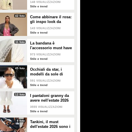
giallo
148
VISUALIZZAZIONI
Stile e trend
42 foto
Come abbinare il rosa:
gli inspo look da
copiare
143
VISUALIZZAZIONI
Stile e trend
11 foto
La bandana è
l'accessorio must have
dell'estate 2026: i
973
VISUALIZZAZIONI
modelli di tendenza
Stile e trend
45 foto
Occhiali da star, i
modelli da sole di
tendenza per l'estate
591
VISUALIZZAZIONI
2026
Stile e trend
12 foto
I pantaloni granny da
avere nell'estate 2026
3555
VISUALIZZAZIONI
Stile e trend
8 foto
Tankini, il must
dell'estate 2026 sono i
costumi con la canotta