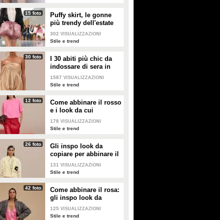
una principessa da salvare: è una
maga misteriosa, una regina del
15 foto
Puffy skirt, le gonne
castello, una Cappuccetto rosso
più trendy dell'estate
che non ha paura del lupo
2026 sono quelle a
302
VISUALIZZAZIONI
palloncino
Stile e trend
30 foto
I 30 abiti più chic da
indossare di sera in
estate
1587
VISUALIZZAZIONI
Stile e trend
12 foto
Come abbinare il rosso
e i look da cui
prendere ispirazione
178
VISUALIZZAZIONI
Stile e trend
26 foto
Gli inspo look da
copiare per abbinare il
giallo
131
VISUALIZZAZIONI
Stile e trend
42 foto
Come abbinare il rosa:
gli inspo look da
copiare
125
VISUALIZZAZIONI
Stile e trend