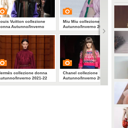
ouis Vuitton collezione
Miu Miu collezione
onna Autunno/Inverno
Autunno/Inverno 2021-22
021-22
UARDA
GUARDA
3622
• di
Stile e trend
1396
• di
Stile e trend
ermès collezione donna
Chanel collezione
utunno/Inverno 2021-22
Autunno/Inverno 2021-22
UARDA
GUARDA
1808
• di
Stile e trend
1695
• di
Stile e trend