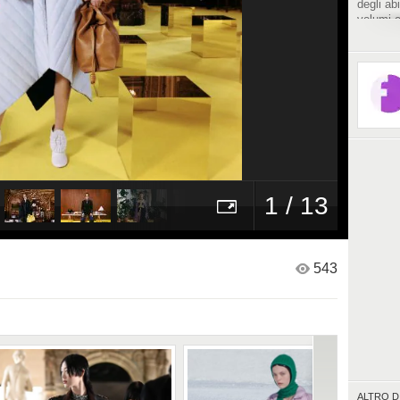
degli ab
volumi e
saturo c
energia 
1 / 13
543
ALTRO D