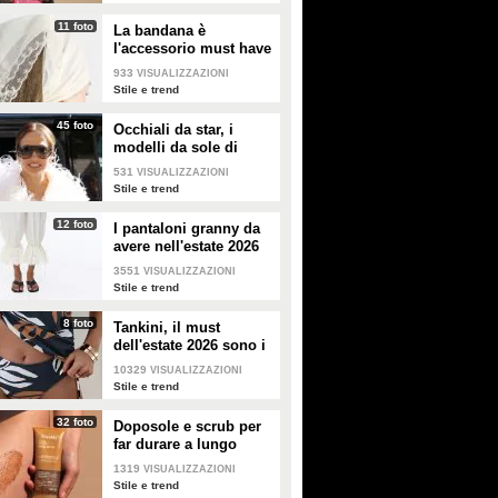
11 foto
La bandana è
l'accessorio must have
dell'estate 2026: i
933
VISUALIZZAZIONI
modelli di tendenza
Stile e trend
45 foto
Occhiali da star, i
modelli da sole di
tendenza per l'estate
531
VISUALIZZAZIONI
2026
Stile e trend
12 foto
I pantaloni granny da
avere nell'estate 2026
3551
VISUALIZZAZIONI
Stile e trend
8 foto
Tankini, il must
dell'estate 2026 sono i
costumi con la canotta
10329
VISUALIZZAZIONI
Stile e trend
32 foto
Doposole e scrub per
far durare a lungo
l'abbronzatura in estate
1319
VISUALIZZAZIONI
Stile e trend