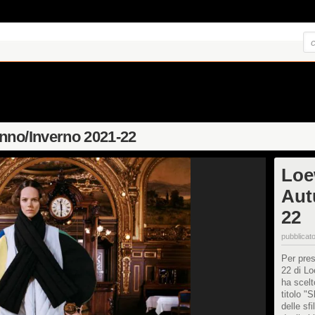
nno/Inverno 2021-22
Loe
Aut
22
pubblicato
Per pres
22 di Lo
ha scelt
titolo "
delle sf