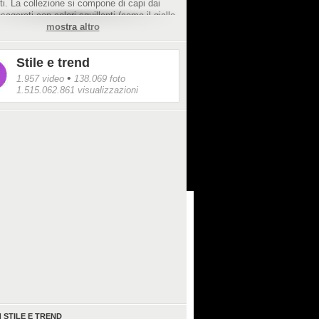
iti. La collezione si compone di capi dai
sagerati con colori squillanti (come il giallo
mostra altro
he domina la collezione): una carica di
per accendere l'inverno.
Stile e trend
•
1.957 video
138.069 foto
1.515.062.861 visualizzazioni
I
STILE E TREND