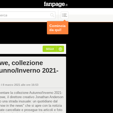
Comincia
da qui!
SEGUI
we, collezione
unno/Inverno 2021-
 il
8 marzo 2021 alle ore 16:53
entare la collezione Autunno/Inverno 2021-
ewe, il direttore creativo Jonathan Anderson
o una strada inusuale: un quotidiano dal
Show in the news" che si apre con la notizia
ilate cancellate e prosegue tra articoli e foto