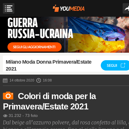
Milano Moda Donna Primavera/Estate
SEGUI
2021
14 ottobre 2020
16:08
Colori di moda per la
Primavera/Estate 2021
31.232
-
73 foto
Dal beige all'azzurro polvere, dal rosa confetto al lilla, 