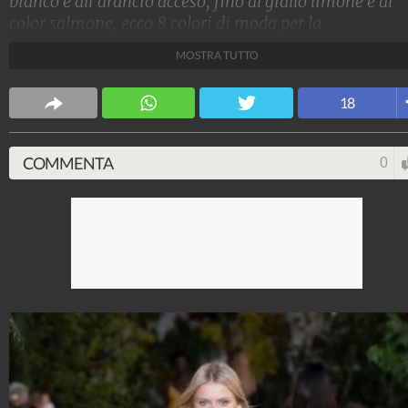
bianco e all'arancio acceso, fino al giallo limone e al
color salmone, ecco 8 colori di moda per la
Primavera/Estate 2021 e i look dalle passerelle di Pari
MOSTRA TUTTO
e Milano a cui ispirarsi per gli abbinamenti giusti
Stile e trend
18
1.515.152.579
-
1.957 video
-
138.074 foto
COMMENTA
0