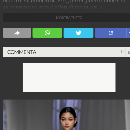
bianco e all'arancio acceso, fino al giallo limone e al
color salmone, ecco 8 colori di moda per la
Primavera/Estate 2021 e i look dalle passerelle di Pari
MOSTRA TUTTO
e Milano a cui ispirarsi per gli abbinamenti giusti
Stile e trend
18
1.515.201.331
-
1.957 video
-
138.074 foto
COMMENTA
0