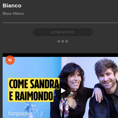
Bianco
Blaze Milano
ALTRE
68
FOTO