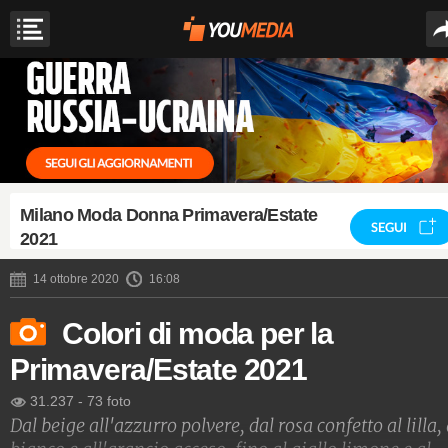
Milano Moda Donna Primavera/Estate
SEGUI
2021
14 ottobre 2020
16:08
Colori di moda per la
Primavera/Estate 2021
31.237
-
73 foto
Dal beige all'azzurro polvere, dal rosa confetto al lilla, 