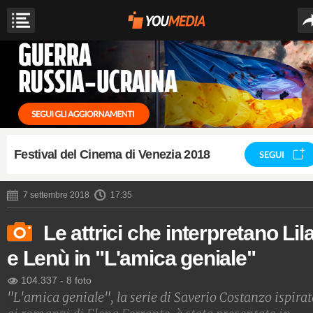
Festival del Cinema di Venezia 2018
SEGUI
7 settembre 2018
17:35
Le attrici che interpretano Lil
e Lenù in "L'amica geniale"
104.337
-
8 foto
"L'amica geniale", la serie di Saverio Costanzo ispira