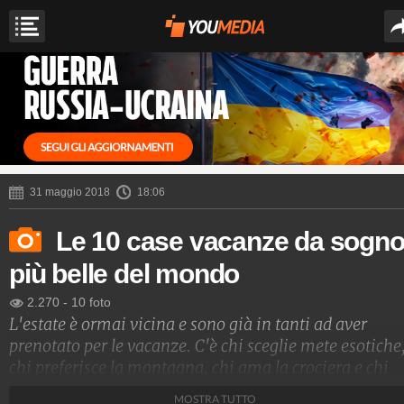
31 maggio 2018
18:06
Le 10 case vacanze da sogn
più belle del mondo
2.270
-
10 foto
L'estate è ormai vicina e sono già in tanti ad aver
prenotato per le vacanze. C'è chi sceglie mete esotiche
chi preferisce la montagna, chi ama la crociera e chi
invece semplicemente torna a casa dopo aver vissuto 
MOSTRA TUTTO