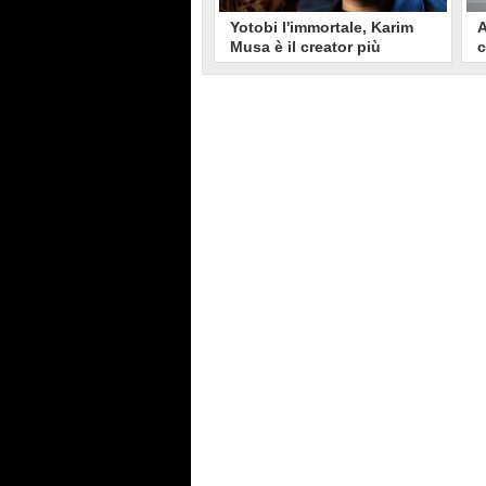
Yotobi l'immortale, Karim
A
Musa è il creator più
c
longevo in Italia: il suo
s
volto sui social da 20 anni
t
Aperto nel 2006, il canale di
A
Karim Musa, in arte Yotobi, è uno
y
dei più duraturi di tutta YouTube
s
Italia. Tra i pionieri della
u
professione di creator, Yotobi
r
continua ancora oggi ad essere un
l
punto di riferimento per la sua
d
fedele pur senza cedere alle
s
lusinghe del mainstream.
l