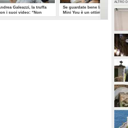
ALTRO D
ndrea Galeazzi, la truffa
Se guardate bene la foto
on i suoi video: “Non
Mini You è un ottimo modo
ono io quello. Mi hanno
per regalare i dati
rasformato in deepfake”
all’intelligenza artificiale
ndrea Galeazzi è uno degli
Il nuovo trend su Instagram, Mini
outuber più importanti nel
You, in cui si pubblica una foto da
ettore delle recensioni. Negli
bambini e una attuale, è una vera
ltimi giorni un suo video è stato
e propria miniera d'oro per
ubato, processato con
l'intelligenza artificiale
'intelligenza artificiale ed è
generativa. Si stimano 40 milioni
iventato un deepfake che
di immagini condivise, che in
ponsorizza un'applicazione
questo momento potrebbero
egata al gioco d'azzardo.
essere "preda" di voraci algoritmi
per software di riconoscimento
facciale e altre app.