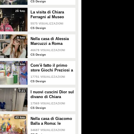
CS Design
26 foto
La visita di Chiara
Ferragni al Museo
Egizio di Torino
5575
VISUALIZZAZIONI
CS Design
9 foto
Nella casa di Alessia
Marcuzzi a Roma
46678
VISUALIZZAZIONI
CS Design
10 foto
Com'è fatto il primo
store Giochi Preziosi a
Milano
17751
VISUALIZZAZIONI
CS Design
0:21
I nuovi cuscini Dior sul
divano di Chiara
Ferragni e Fedez
17569
VISUALIZZAZIONI
CS Design
43 foto
Nella casa di Giacomo
Balla a Roma: le
camere più belle
34687
VISUALIZZAZIONI