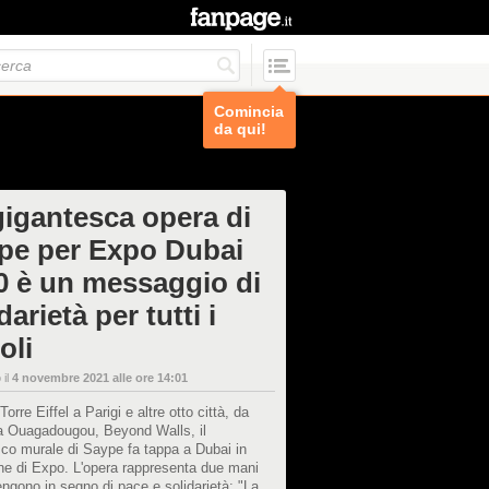
Comincia
da qui!
gigantesca opera di
pe per Expo Dubai
0 è un messaggio di
darietà per tutti i
oli
 il
4 novembre 2021 alle ore 14:01
orre Eiffel a Parigi e altre otto città, da
 a Ouagadougou, Beyond Walls, il
co murale di Saype fa tappa a Dubai in
ne di Expo. L'opera rappresenta due mani
engono in segno di pace e solidarietà: "La