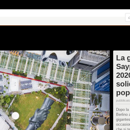
La 
Say
202
soli
pop
pubblicato
Dopo la T
Berlino
gigantes
occasio
che si t