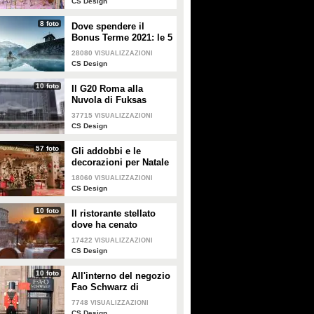
CS Design
8 foto
Dove spendere il
Bonus Terme 2021: le 5
migliori strutture
28080
VISUALIZZAZIONI
accreditate
CS Design
10 foto
Il G20 Roma alla
Nuvola di Fuksas
37715
VISUALIZZAZIONI
CS Design
57 foto
Gli addobbi e le
decorazioni per Natale
della Rinascente
18060
VISUALIZZAZIONI
CS Design
10 foto
Il ristorante stellato
dove ha cenato
Angelina Jolie a Roma
17422
VISUALIZZAZIONI
CS Design
10 foto
All'interno del negozio
Fao Schwarz di
Milano: il paradiso dei
7748
VISUALIZZAZIONI
giocattoli per grandi e
CS Design