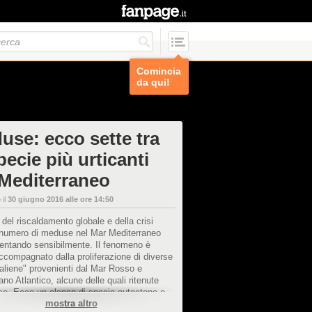
Comincia
da qui!
use: ecco sette tra
pecie più urticanti
 Mediterraneo
 il
30 giugno 2016 alle ore 14:50
del riscaldamento globale e della crisi
il numero di meduse nel Mar Mediterraneo
entando sensibilmente. Il fenomeno è
accompagnato dalla proliferazione di diverse
aliene" provenienti dal Mar Rosso e
ano Atlantico, alcune delle quali ritenute
se. Ecco un elenco di specie autoctone e
mostra altro
 presenti nel nostro mare dalle quali è