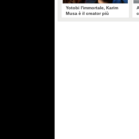
Yotobi l'immortale, Karim
A
Musa è il creator più
c
longevo in Italia: il suo
s
volto sui social da 20 anni
t
Aperto nel 2006, il canale di
A
Karim Musa, in arte Yotobi, è uno
y
dei più duraturi di tutta YouTube
s
Italia. Tra i pionieri della
u
professione di creator, Yotobi
r
continua ancora oggi ad essere un
l
punto di riferimento per la sua
d
fedele pur senza cedere alle
s
lusinghe del mainstream.
l