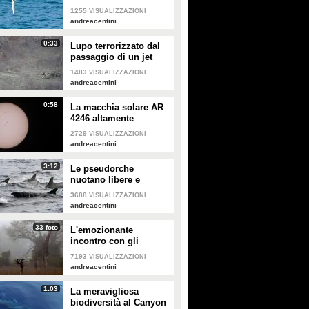
Circeo: le immagini
1255
VISUALIZZAZIONI
spettacolari
andreacentini
0:33
Lupo terrorizzato dal
passaggio di un jet
militare: la reazione
1483
VISUALIZZAZIONI
dell'animale
andreacentini
0:58
La macchia solare AR
4246 altamente
instabile e pronta a
2729
VISUALIZZAZIONI
esplodere
andreacentini
3:12
Le pseudorche
nuotano libere e
selvagge nell'Oceano
3688
VISUALIZZAZIONI
Atlantico: le splendide
andreacentini
immagini
33 foto
L'emozionante
incontro con gli
animali della savana
7193
VISUALIZZAZIONI
africana, liberi e
andreacentini
selvaggi: le splendide
foto
1:03
La meravigliosa
biodiversità al Canyon