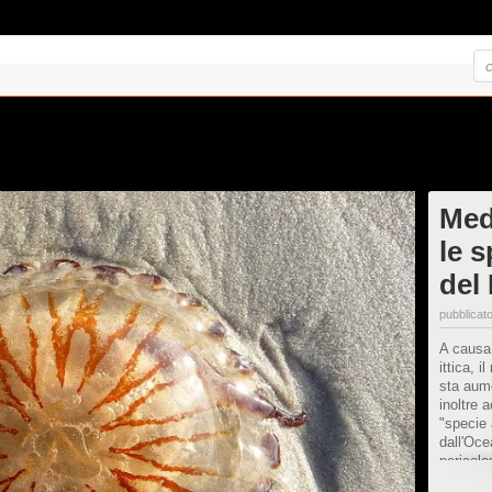
Med
le s
del
pubblicato
A causa 
ittica, 
sta aum
inoltre 
"specie 
dall'Oce
pericolo
"aliene"