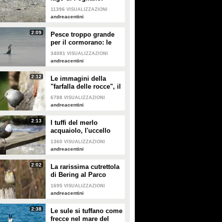
migliaia di carcasse
11396
VISUALIZZAZIONI
nei pressi di Rio
andreacentini
Martino
2:09
Pesce troppo grande
per il cormorano: le
immagini della
34081
VISUALIZZAZIONI
predazione estrema al
andreacentini
Parco Nazionale del
Circeo
2:12
Le immagini della
"farfalla delle rocce", il
bellissimo e raro
6788
VISUALIZZAZIONI
picchio muraiolo
andreacentini
2:13
I tuffi del merlo
acquaiolo, l'uccello
che sfida i fiumi rapidi
1360
VISUALIZZAZIONI
e gelati per catturare le
andreacentini
prede
2:02
La rarissima cutrettola
di Bering al Parco
Nazionale del Circeo:
1695
VISUALIZZAZIONI
le bellissime immagini
andreacentini
2:38
Le sule si tuffano come
frecce nel mare del