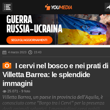
4 marzo 2023
15:43
I cervi nel bosco e nei prati di
Villetta Barrea: le splendide
immagini
25.071
-
9 foto
Villetta Barrea, un paese in provincia dell'Aquila, è
conosciuto come "Borgo tra i Cervi" per la presenza
degli animali selvatici. I meravigliosi cervi nobili