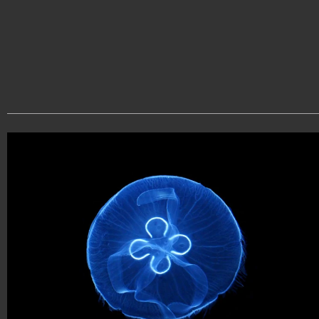
5c9T8q-59EgTr-oS6TDU-p9yeqy
Pelagia noctiluca 3: Foto di Hans Hillewaert
https://it.wikipedia.org/wiki/Pelagia_noctiluca#/me
Drymonema sp: Foto di Liza Gomez Daglio
https://en.wikipedia.org/wiki/File:Drymonema_sp.j
Rhopilema nomadica: Foto di Kimonas Markoulis
https://youtu.be/vjj6631vWmk
andreacentini
17.753.579
-
197 video
-
452 foto