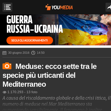
30 giugno 2016
14:50
Meduse: ecco sette tra le
specie più urticanti del
Mediterraneo
1.170.293
-
13 foto
A causa del riscaldamento globale e della crisi ittica, il
numero di meduse nel Mar Mediterraneo sta
aumentando sensibilmente. Il fenomeno è inoltre