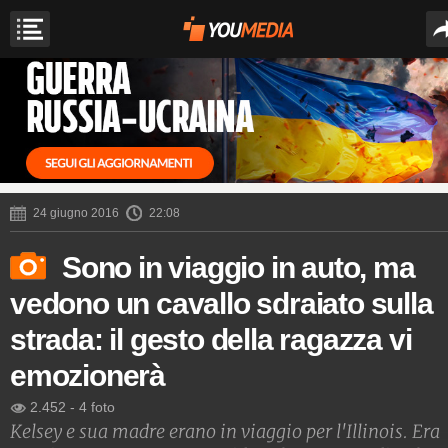
24 giugno 2016
22:08
Sono in viaggio in auto, ma
vedono un cavallo sdraiato sulla
strada: il gesto della ragazza vi
emozionerà
2.452
-
4 foto
Kelsey e sua madre erano in viaggio per l'Illinois. Era