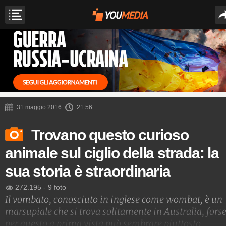
31 maggio 2016
21:56
Trovano questo curioso
animale sul ciglio della strada: la
sua storia è straordinaria
272.195
-
9 foto
Il vombato, conosciuto in inglese come wombat, è un
marsupiale che si trova solitamente in Australia, fors
per questo a prima vista può sembrare piuttosto